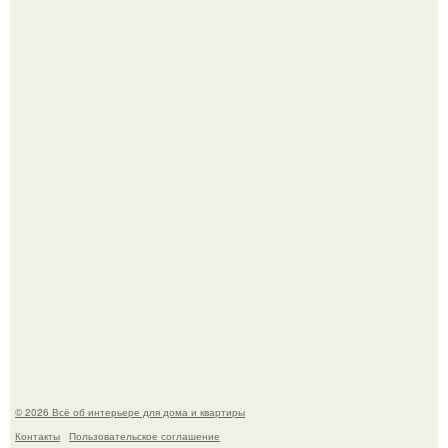
Привет всем дизайнерам интерьеров и не только!
"Проиллюстрированные Люди": Томас майландер
превратил солнечные ожоги в арт - объект.
© 2026 Всё об интерьере для дома и квартиры
Контакты
Пользовательское соглашение