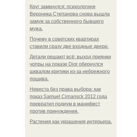
Круг замкнулся: психологиня
Вероника Степанова снова вышла
замуж за собственного бывшего
мужа.
Почему в советских квартирах
ставили сразу две входные двери.
Детали решают всё: выход приянки
чопры на показе Dior обернулся
шквалом критики из-за небрежного
пошива.
Невеста без права выбора: как
показ Samuel Cirnansck 2012 года
превратил подиум в манифест
против принуждения.
Растения как украшения интерьера.