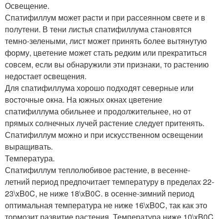
Освещение.
Спатифиллум может расти и при рассеянном свете и в
полутени. В тени листья спатифиллума становятся
темно-зелеными, лист может принять более вытянутую
форму, цветение может стать редким или прекратиться
совсем, если вы обнаружили эти признаки, то растению
недостает освещения.
Для спатифиллума хорошо подходят северные или
восточные окна. На южных окнах цветение
спатифиллума обильнее и продолжительнее, но от
прямых солнечных лучей растение следует притенять.
Спатифиллум можно и при искусственном освещении
выращивать.
Температура.
Спатифиллум теплолюбивое растение, в весенне-
летний период предпочитает температуру в пределах 22-
23\xB0C, не ниже 18\xB0C. в осенне-зимний период
оптимальная температура не ниже 16\xB0C, так как это
тормозит развитие растения. Температура ниже 10\xB0C