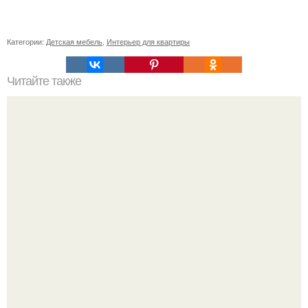
Категории:
Детская мебель
,
Интерьер для квартиры
Читайте также
Деревянные потолки: достоинства и актуальные
варианты оформления.