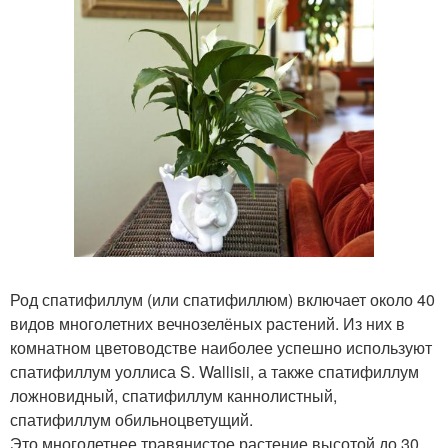
Род спатифиллум (или спатифиллюм) включает около 40
видов многолетних вечнозелёных растений. Из них в
комнатном цветоводстве наиболее успешно используют
спатифиллум уоллиса S. Wallisii, а также спатифиллум
ложновидный, спатифиллум каннолистный,
спатифиллум обильноцветущий.
Это многолетнее травянистое растение высотой до 30