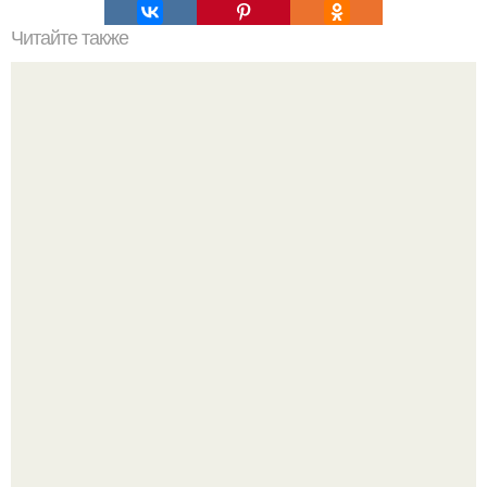
Читайте также
Сколько сохнут обои на флизелиновой основе после
поклейки. Когда высохнет клей?
Стильный ремонт в двушке - мечта реальностью стала!