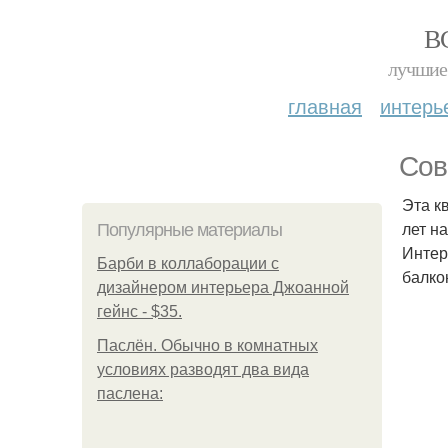
В
лучшие 
главная
интерь
Сов
Эта к
лет н
Популярные материалы
Интер
Барби в коллаборации с
балко
дизайнером интерьера Джоанной
гейнс - $35.
Паслён. Обычно в комнатных
условиях разводят два вида
паслена: