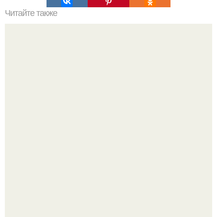
Читайте также
Каким должен быть идеальный интерьер, который
никогда не выйдет из моды?
"Проиллюстрированные Люди": Томас майландер