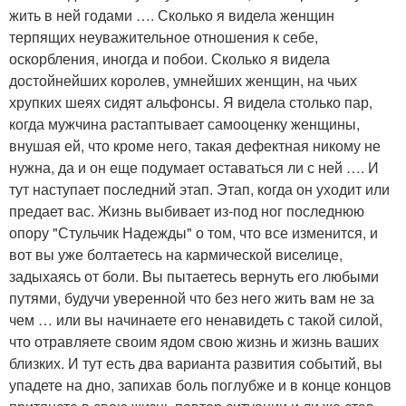
жить в ней годами …. Сколько я видела женщин
терпящих неуважительное отношения к себе,
оскорбления, иногда и побои. Сколько я видела
достойнейших королев, умнейших женщин, на чьих
хрупких шеях сидят альфонсы. Я видела столько пар,
когда мужчина растаптывает самооценку женщины,
внушая ей, что кроме него, такая дефектная никому не
нужна, да и он еще подумает оставаться ли с ней …. И
тут наступает последний этап. Этап, когда он уходит или
предает вас. Жизнь выбивает из-под ног последнюю
опору "Стульчик Надежды" о том, что все изменится, и
вот вы уже болтаетесь на кармической виселице,
задыхаясь от боли. Вы пытаетесь вернуть его любыми
путями, будучи уверенной что без него жить вам не за
чем … или вы начинаете его ненавидеть с такой силой,
что отравляете своим ядом свою жизнь и жизнь ваших
близких. И тут есть два варианта развития событий, вы
упадете на дно, запихав боль поглубже и в конце концов