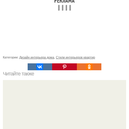
Категории:
Дизайн интерьера дома
,
Стили интерьеров квартир
Читайте также
Как вырастить огурцы на подоконнике.