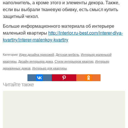
наполнитель, а кроме этого и элементы декора. Также,
если вы выбрали тканевую обивку, есть смысл купить
защитный чехол.
Больше информационного материала об интерьере
маленькой квартиры
http://interior.ru-best.com/interer-dlya-
kvartiry/interer-malenkoy-kvartiry
Категории:
Идеи дизайна прихожей
,
Детская мебель
,
Интерьер маленькой
квартиры
,
Дизайн интерьера дома
,
Стили интерьеров квартир
,
Интерьер
деревянных домов
,
Интерьер для квартиры
Читайте также