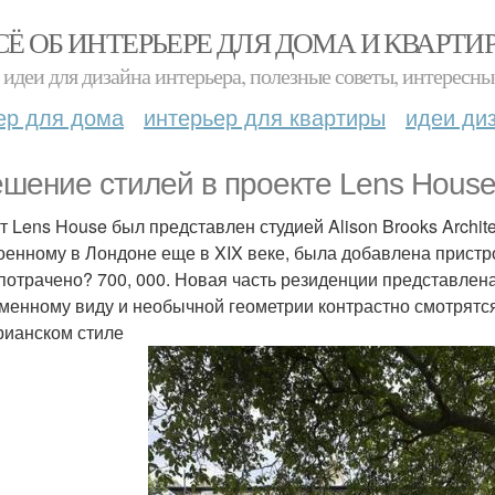
СЁ ОБ ИНТЕРЬЕРЕ ДЛЯ ДОМА И КВАРТИ
идеи для дизайна интерьера, полезные советы, интересны
ер для дома
интерьер для квартиры
идеи ди
шение стилей в проекте Lens House от
т Lens House был представлен студией Alison Brooks Archit
оенному в Лондоне еще в XIX веке, была добавлена пристр
потрачено? 700, 000. Новая часть резиденции представлен
менному виду и необычной геометрии контрастно смотрятс
рианском стиле