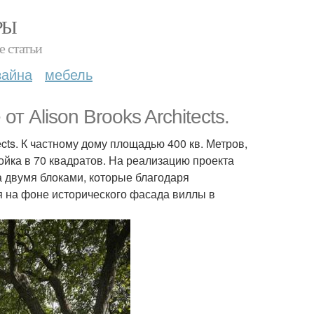
РЫ
е статьи
зайна
мебель
 Alison Brooks Architects.
ects. К частному дому площадью 400 кв. Метров,
ойка в 70 квадратов. На реализацию проекта
а двумя блоками, которые благодаря
я на фоне исторического фасада виллы в