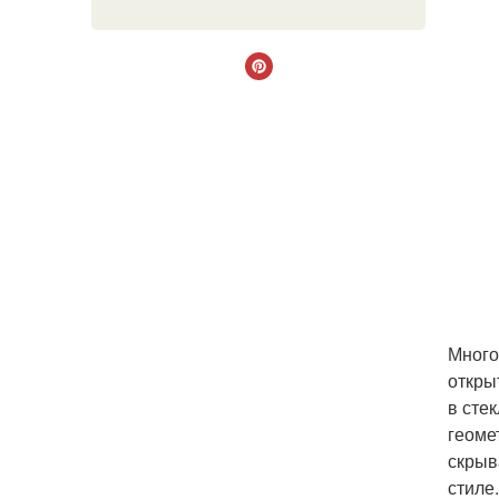
Много
откры
в сте
геоме
скрыв
стиле.