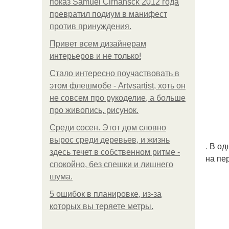
показ Samuel Cirnansck 2012 года
превратил подиум в манифест
против принуждения.
Привет всем дизайнерам
интерьеров и не только!
Стало интересно поучаствовать в
этом флешмобе - Artvsartist, хоть он
не совсем про рукоделие, а больше
про живопись, рисунок.
Среди сосен. Этот дом словно
вырос среди деревьев, и жизнь
. В о
здесь течет в собственном ритме -
на пе
спокойно, без спешки и лишнего
шума.
5 ошибок в планировке, из-за
которых вы теряете метры.