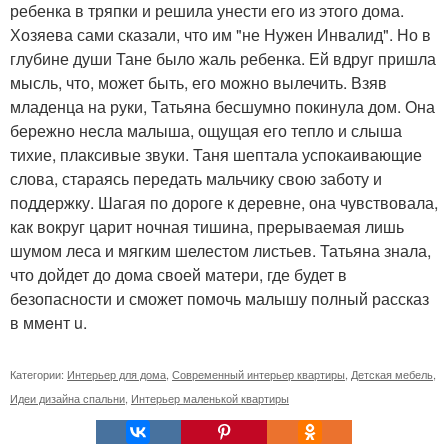
ребенка в тряпки и решила унести его из этого дома.
Хозяева сами сказали, что им "не Нужен Инвалид". Но в
глубине души Тане было жаль ребенка. Ей вдруг пришла
мысль, что, может быть, его можно вылечить. Взяв
младенца на руки, Татьяна бесшумно покинула дом. Она
бережно несла малыша, ощущая его тепло и слыша
тихие, плаксивые звуки. Таня шептала успокаивающие
слова, стараясь передать мальчику свою заботу и
поддержку. Шагая по дороге к деревне, она чувствовала,
как вокруг царит ночная тишина, прерываемая лишь
шумом леса и мягким шелестом листьев. Татьяна знала,
что дойдет до дома своей матери, где будет в
безопасности и сможет помочь малышу полный рассказ
в ммeнт u.
Категории:
Интерьер для дома
,
Современный интерьер квартиры
,
Детская мебель
,
Идеи дизайна спальни
,
Интерьер маленькой квартиры