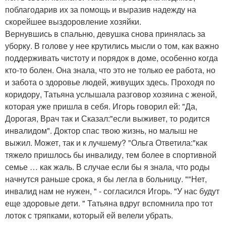
поблагодарив их за помощь и выразив надежду на
скорейшее выздоровление хозяйки.
Вернувшись в спальню, девушка снова принялась за
уборку. В голове у нее крутились мысли о том, как важно
поддерживать чистоту и порядок в доме, особенно когда
кто-то болен. Она знала, что это не только ее работа, но
и забота о здоровье людей, живущих здесь. Проходя по
коридору, Татьяна услышала разговор хозяина с женой,
которая уже пришла в себя. Игорь говорил ей: "Да,
Дорогая, Врач так и Сказал:"если выживет, то родится
инвалидом". Доктор спас твою жизнь, но малыш не
выжил. Может, так и к лучшему? "Ольга Ответила:"как
тяжело пришлось бы инвалиду, тем более в спортивной
семье … как жаль. В случае если бы я знала, что роды
начнутся раньше срока, я бы легла в больницу. ""Нет,
инвалид нам не нужен, " - согласился Игорь. "У нас будут
еще здоровые дети. " Татьяна вдруг вспомнила про тот
лоток с тряпками, который ей велели убрать.