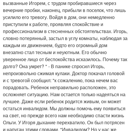
вызванные Игорем, с трудом пробиравшиеся через
вечерние пробки, наконец, прибыли в поселок, что лишь
усилило его тревогу. Войдя в дом, они немедленно
приступили к работе, проявляя спокойствие и
профессионализм в стесненных обстоятельствах. Игорь,
словно потерянный, застыл в углу комнаты, наблюдая за
каждым их движением, будто его огромный дом
внезапно стал тесным и неуютным. Его обычно
уверенное лицо от беспокойства исказилось. Почему так
долго? Она умрет? " - В панике спросил Игорь,
непроизвольно сжимая кулаки. Доктор покачал головой
и с тревогой сообщил: "к сожалению, пока нечем вас
порадовать. Ребенок неправильно расположен, это
осложняет ситуацию. Нам остается только надеяться на
лучшее. Даже если ребенок родится живым, он может
остаться инвалидом. Мы должны помочь ему появиться
на свет, но прежде всего нам необходимо спасти жизнь
Ольги. У Игоря дыхание перехватило. Он был потрясен
и напуган этими словами. "Инвалидом? Но у нас же