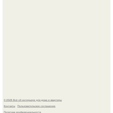
Готовясь к поездке, мы листали путеводители по городу
и наткнулись на фотографию белого дворца.
Стало интересно поучаствовать в этом флешмобе -
Artvsartist, хоть он не совсем про рукоделие, а больше
про живопись, рисунок.
© 2026 Всё об интерьере для дома и квартиры
Контакты
Пользовательское соглашение
Политика конфидециальности