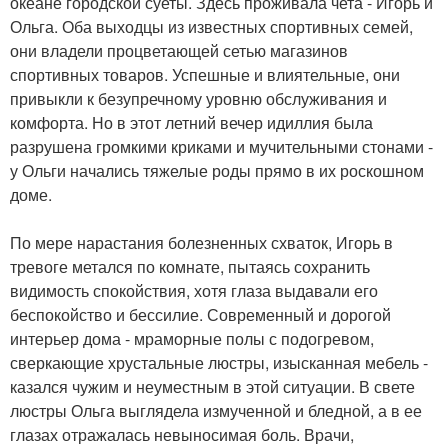
океане городской суеты. Здесь проживала чета - Игорь и
Ольга. Оба выходцы из известных спортивных семей,
они владели процветающей сетью магазинов
спортивных товаров. Успешные и влиятельные, они
привыкли к безупречному уровню обслуживания и
комфорта. Но в этот летний вечер идиллия была
разрушена громкими криками и мучительными стонами -
у Ольги начались тяжелые роды прямо в их роскошном
доме.
По мере нарастания болезненных схваток, Игорь в
тревоге метался по комнате, пытаясь сохранить
видимость спокойствия, хотя глаза выдавали его
беспокойство и бессилие. Современный и дорогой
интерьер дома - мраморные полы с подогревом,
сверкающие хрустальные люстры, изысканная мебель -
казался чужим и неуместным в этой ситуации. В свете
люстры Ольга выглядела измученной и бледной, а в ее
глазах отражалась невыносимая боль. Врачи,