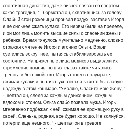
спортивная династия, даже бизнес связан со спортом …
какая трагедия, " - бормотал он, схватившись за голову.
Слабый стон роженицы пронзил воздух, заставив Игоря
еще сильнее сжать кулаки. Его нервы были на пределе,
и он мог лишь молить высшие силы о спасении жены и
ребенка. Время тянулось мучительно медленно, словно
отражая смятение Игоря и агонию Ольги. Врачи
суетились вокруг нее, пытаясь стабилизировать ее
состояние. Напряженные лица медиков выдавали их
стремление помочь, но в их глазах также читались
тревога и беспокойство. Игорь стоял в полумраке,
сжимая кулаки и пытаясь ухватиться за хотя бы слабую
надежду в этом кошмаре. "Умоляю, Спасите мою Жену, "
- шептал он, следя за каждым движением, каждым
вздохом и стоном. Ольга слабо позвала мужа. Игорь
мгновенно подбежал к ней, сжимая ее дрожащую руку в
своей. Оленька, родная, все будет хорошо. Не волнуйся,
потерпи еще немного, " - шептал он в тревоге,