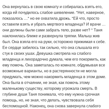
Она вернулась в свою комнату и собиралась взять его,
когда ей почудилось слабое шевеление. "Нет, наверное,
показалось …" но ее охватила дрожь. "Ей что, просто
оставили взять и убрать мертвого младенца? И врачи …
они должны были сами забрать тело, разве нет? " Таня
наклонилась ближе и развернула тряпки. Малыш жив
был. Она взяла его на руки, осторожно прижимая к себе.
Ее сердце забилось так сильно, что она слышала его
стук в своих ушах. Девушка смотрела на слабого
младенца и лихорадочно думала, чем его покормить, как
ему помочь. Она заметалась по комнате, обдумывая все
возможные варианты, но в растерянности не могла
придумать, чем можно накормить младенца в этом доме.
Она была в отчаянии, не зная, как помочь этому
маленькому существу, которому угрожала смерть. В
глубине души Таня понимала, что ему нужна срочная
помощь, но, не зная, что делать, чувствовала себя
беспомощной. Наконец, она снова завернула слабого