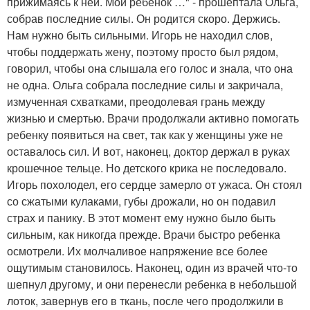
прижимаясь к ней. Мой ребенок …" - прошептала Ольга,
собрав последние силы. Он родится скоро. Держись.
Нам нужно быть сильными. Игорь не находил слов,
чтобы поддержать жену, поэтому просто был рядом,
говорил, чтобы она слышала его голос и знала, что она
не одна. Ольга собрала последние силы и закричала,
измученная схватками, преодолевая грань между
жизнью и смертью. Врачи продолжали активно помогать
ребенку появиться на свет, так как у женщины уже не
оставалось сил. И вот, наконец, доктор держал в руках
крошечное тельце. Но детского крика не последовало.
Игорь похолодел, его сердце замерло от ужаса. Он стоял
со сжатыми кулаками, губы дрожали, но он подавил
страх и панику. В этот момент ему нужно было быть
сильным, как никогда прежде. Врачи быстро ребенка
осмотрели. Их молчаливое напряжение все более
ощутимым становилось. Наконец, один из врачей что-то
шепнул другому, и они перенесли ребенка в небольшой
лоток, завернув его в ткань, после чего продолжили в