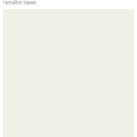
Читайте также
Ваза из бутылки. Приступаем к уроку
5 ошибок в планировке, из-за которых вы теряете метры.