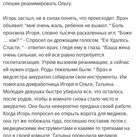
спешке реанимировать Ольгу.
Игорь застыл, не в силах понять, что происходит. Врач
объявил: "мне очень жаль, ребенок не выжил. " Боль
пронзила Игоря, словно тысячи раскаленных игл. "Боже
… как? " - Спросил он дрожащим голосом. "Ее Удалось
Спасти, " - ответил врач, глядя ему в глаза. "Ваша жена
очень сильная, но ей все равно потребуется
госпитализация. Утром вызовем реанимацию, а сейчас
ей нужен отдых. Роды тяжелыми были. " Врач и
медсестра аккуратно собирали свои инструменты. Им
помогала домработница Игоря и Ольги, Татьяна.
Молодая девушка быстро убирала все, что осталось
после родов, чтобы в комнате снова стало чисто и
аккуратно. Она была невероятно предана своей работе.
Когда Игорь попросил ее открыть ворота для медиков,
она тут же побежала туда, поспешно поставив лоток с
медицинскими инструментами и какими-то тряпками на
пол в своей комнате. Татьяна проводила медиков,