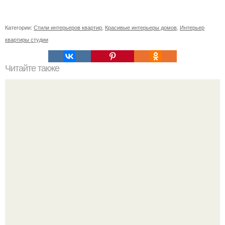
Категории:
Стили интерьеров квартир
,
Красивые интерьеры домов
,
Интерьер
квартиры студии
Читайте также
Советские мебельные стенки названия. Вещи века:
советские стенки 80-х.