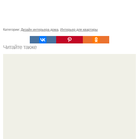
Категории:
Дизайн интерьера дома
,
Интерьер для квартиры
Читайте также
Вертикальная или горизонтальная плитка в ванной.
Горизонтальная или вертикальная укладка плитки: так ли
это важно