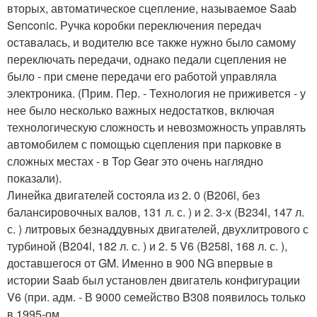
вторых, автоматическое сцепление, называемое Saab
Senconic. Ручка коробки переключения передач
оставалась, и водителю все также нужно было самому
переключать передачи, однако педали сцепления не
было - при смене передачи его работой управляла
электроника. (Прим. Пер. - Технология не приживется - у
нее было несколько важных недостатков, включая
технологическую сложность и невозможность управлять
автомобилем с помощью сцепления при парковке в
сложных местах - в Top Gear это очень наглядно
показали).
Линейка двигателей состояла из 2. 0 (B206l, без
балансировочных валов, 131 л. с. ) и 2. 3-х (B234l, 147 л.
с. ) литровых безнаддувных двигателей, двухлитрового с
турбиной (B204l, 182 л. с. ) и 2. 5 V6 (B258l, 168 л. с. ),
доставшегося от GM. Именно в 900 NG впервые в
истории Saab был установлен двигатель конфигурации
V6 (при. адм. - В 9000 семейство B308 появилось только
в 1995-ом.