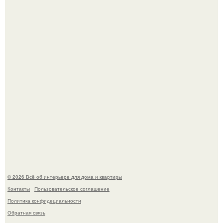
Сокровища из Hoff.
Три года назад мы купили борщевичное поле и
придумали мечту!
© 2026 Всё об интерьере для дома и квартиры
Контакты
Пользовательское соглашение
Политика конфидециальности
Обратная связь