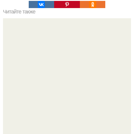
Читайте также
Dorams_for_you_история_японии.
Почему в советских квартирах ставили сразу две
входные двери.