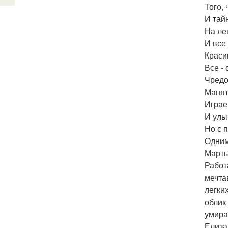
Того,
И тай
На ле
И все
Краси
Все - 
Чредо
Манят
Играет
И улы
Но с 
Одним
Марты
Работ
мечта
легки
облик
умира
Елиза