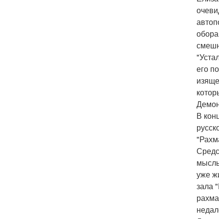
очеви
автоп
обора
смешн
"Уста
его п
изяще
котор
Демон
В кон
русск
"Рахм
Средс
мысль
уже ж
зала 
рахма
недал