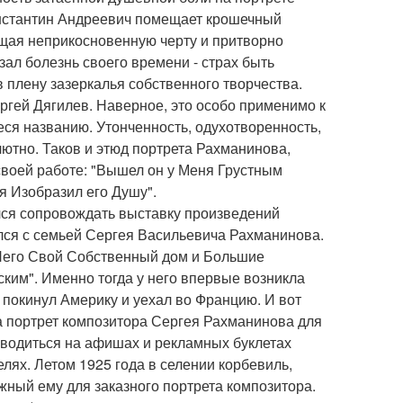
онстантин Андреевич помещает крошечный
ющая неприкосновенную черту и притворно
ал болезнь своего времени - страх быть
 плену зазеркалья собственного творчества.
ргей Дягилев. Наверное, это особо применимо к
еся названию. Утонченность, одухотворенность,
лютно. Таков и этюд портрета Рахманинова,
своей работе: "Вышел он у Меня Грустным
я Изобразил его Душу".
лся сопровождать выставку произведений
мился с семьей Сергея Васильевича Рахманинова.
 Него Свой Собственный дом и Большие
ским". Именно тогда у него впервые возникла
 покинул Америку и уехал во Францию. И вот
а портрет композитора Сергея Рахманинова для
изводиться на афишах и рекламных буклетах
елях. Летом 1925 года в селении корбевиль,
жный ему для заказного портрета композитора.