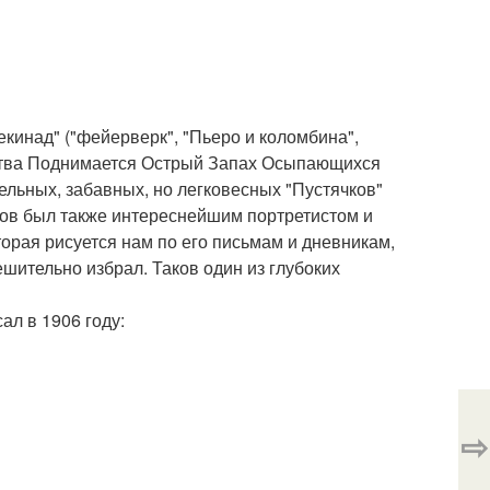
екинад" ("фейерверк", "Пьеро и коломбина",
усства Поднимается Острый Запах Осыпающихся
тельных, забавных, но легковесных "Пустячков"
омов был также интереснейшим портретистом и
торая рисуется нам по его письмам и дневникам,
ешительно избрал. Таков один из глубоких
ал в 1906 году:
⇨