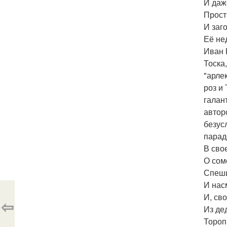
И даж
Прост
И заго
Её не
Иван 
Тоска
"арле
роз и
галан
автор
безус
парад
В сво
О сом
Спеши
И нас
И, св
⇦
Из де
Тороп