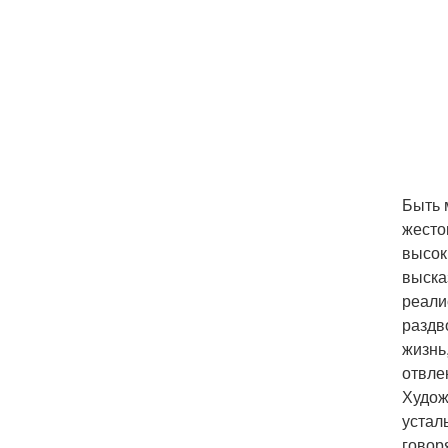
Быть 
жесто
высок
выска
реали
раздв
жизнь
отвле
Худож
устал
говор