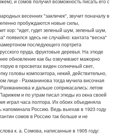
жем), и сомов получил возможность писать его с
родных весенних "закличек", звучит поначалу в
степенно пробуждаются новые силы,
ет хор: "идет, гудет зеленый шум, зеленый шум,
" появился здесь не случайно: кантата "весна"
 камертоном последующего портрета
 русского пруда, фруктовые деревья. На этюде
еннее обновление как бы озвучивают мажорно
оторую в просветах виден солнечный свет,
лепку головы композитора, некий, действительно,
лом лице - Рахманинова тогда мучила височная
а Рахманинова и дальше соприкасались: летом
Парижем и по утрам писал этюды из окна своей
мя играл часа полтора. Их обоих объединяла
ь напоминала Россию. Ведь выехав в 1923 году
тантин сомов в Россию так больше и не
слова к. а. Сомова, написанные в 1905 году: