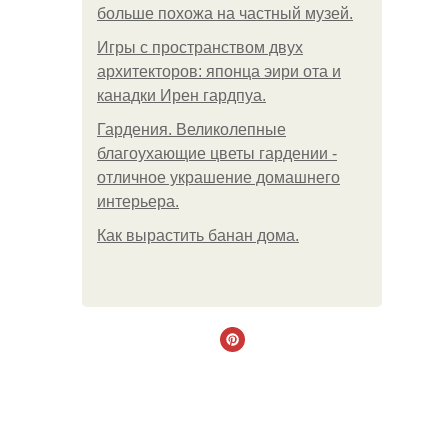
больше похожа на частный музей.
Игры с пространством двух
архитекторов: японца эири ота и
канадки Ирен гардпуа.
Гардения. Великолепные
благоухающие цветы гардении -
отличное украшение домашнего
интерьера.
Как вырастить банан дома.