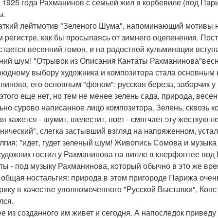
 1925 года Рахманинов с семьей жил в корбевиле (под Пари
ы.
аткий лейтмотив "Зеленого Шума", напоминающий мотивы на
м регистре, как бы просыпаясь от зимнего оцепенения. По
стается весенний гомон, и на радостной кульминации вступа
ний шум! "Отрывок из Описания Кантаты Рахманинова"весна
оюдному выбору художника и композитора стала основным
нинова, его основным "фоном": русская береза, заборчик у
 этого еще нет, но тем не менее зелень сада, природа, вес
ьно сурово написанное лицо композитора. Зелень, сквозь к
ая кажется - шумит, шелестит, поет - смягчает эту жесткую 
нический", слегка застывший взгляд на напряженном, уста
лгия: "идет, гудет зеленый шум! Живопись Сомова и музык
художник гостил у Рахманинова на вилле в клерфонтее под 
ты - под музыку Рахманинова, который обычно в это же вре
 общая ностальгия: природа в этом пригороде Парижа очен
рику в качестве уполномоченного "Русской Выставки", Конс
лся.
е из созданного им живет и сегодня. А напоследок приведу 