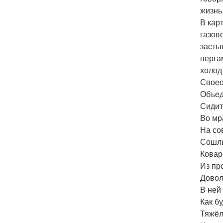
жизнь
В кар
газов
засты
перга
холод
Своео
Объед
Сидит,
Во мр
На со
Сошли
Ковар
Из пр
Довол
В ней 
Как б
Тяжёл