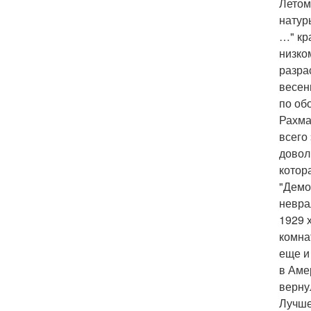
Летом
натур
…" кр
низко
разра
весен
по об
Рахма
всего
довол
котор
"Демо
невра
1929 
комна
еще и
в Аме
верну
Лучше