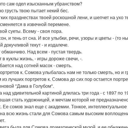
 что сам одел изысканным убранством?
но грусть твою пытает некий бес.
гких празднествах твоей роскошной лени, и шепчет на ухо те
 сменяется в извечной перемене.
вой суеты. Всему - своя пора.
сон, и тень от сна. И все улыбки, речи, узоры и цветы - (то ны
й докучливой текут - и издалече.
 обманчиво. Над всем - пустая твердь.
 в куклы жизнь, - игры дороже свечи, -.
бается над сотней масок - смерть.
портретов к. Сомова улыбалась нам не только смерть, но и 
 из лучших портретов к. Сомова до сих пор остается порт
новой "Дама в Голубом".
а над удивительной картиной длилась три года - с 1897 по 1
вшая стать художницей, и мечтам которой не предназначен
х. Ее сомов знал еще с академии. Тонкое, интеллектуально
 на всю жизнь стали для Сомова самым высоким воплощени
ет.
вета была для Сомова драматической музой, и ее обнаженн