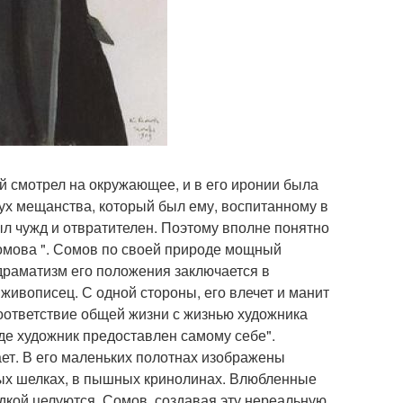
ей смотрел на окружающее, и в его иронии была
ух мещанства, который был ему, воспитанному в
ыл чужд и отвратителен. Поэтому вполне понятно
Сомова ". Сомов по своей природе мощный
 драматизм его положения заключается в
живописец. С одной стороны, его влечет и манит
соответствие общей жизни с жизнью художника
где художник предоставлен самому себе".
ает. В его маленьких полотнах изображены
тых шелках, в пышных кринолинах. Влюбленные
дкой целуются. Сомов, создавая эту нереальную