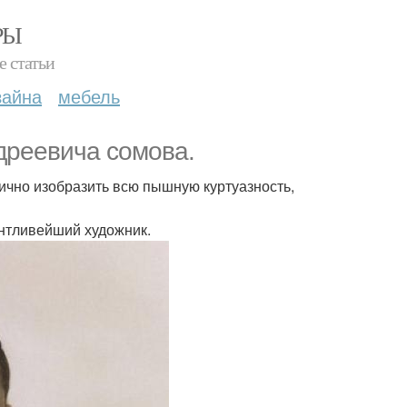
РЫ
е статьи
зайна
мебель
дреевича сомова.
нично изобразить всю пышную куртуазность,
антливейший художник.