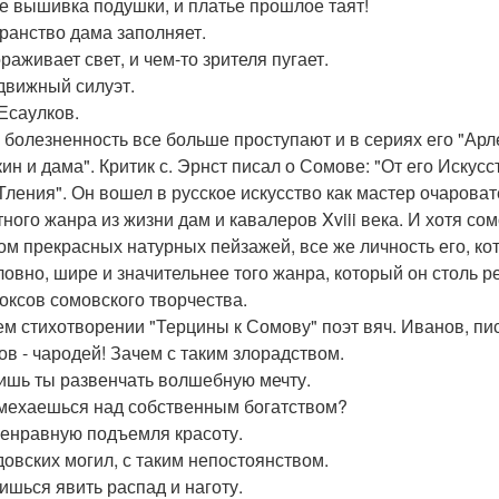
е вышивка подушки, и платье прошлое таят!
ранство дама заполняет.
раживает свет, и чем-то зрителя пугает.
движный силуэт.
Есаулков.
, болезненность все больше проступают и в сериях его "Арл
кин и дама". Критик с. Эрнст писал о Сомове: "От его Иск
 Тления". Он вошел в русское искусство как мастер очарова
тного жанра из жизни дам и кавалеров Xviii века. И хотя с
ом прекрасных натурных пейзажей, все же личность его, ко
ловно, шире и значительнее того жанра, который он столь р
оксов сомовского творчества.
ем стихотворении "Терцины к Сомову" поэт вяч. Иванов, пис
ов - чародей! Зачем с таким злорадством.
шь ты развенчать волшебную мечту.
мехаешься над собственным богатством?
оенравную подъемля красоту.
довских могил, с таким непостоянством.
ишься явить распад и наготу.