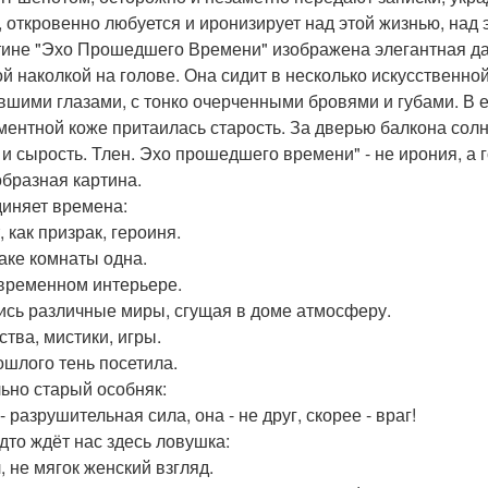
, откровенно любуется и иронизирует над этой жизнью, над
тине "Эхо Прошедшего Времени" изображена элегантная дам
ой наколкой на голове. Она сидит в несколько искусственно
вшими глазами, с тонко очерченными бровями и губами. В е
ментной коже притаилась старость. За дверью балкона солн
 и сырость. Тлен. Эхо прошедшего времени" - не ирония, а г
бразная картина.
иняет времена:
 как призрак, героиня.
аке комнаты одна.
временном интерьере.
сь различные миры, сгущая в доме атмосферу.
ства, мистики, игры.
ошлого тень посетила.
ьно старый особняк:
- разрушительная сила, она - не друг, скорее - враг!
удто ждёт нас здесь ловушка:
, не мягок женский взгляд.