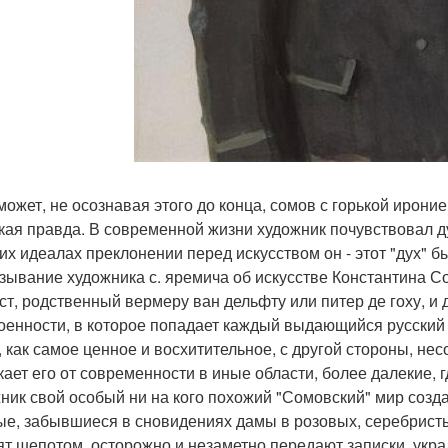
может, не осознавая этого до конца, сомов с горькой ирони
кая правда. В современной жизни художник почувствовал д
их идеалах преклонении перед искусством он - этот "дух" б
зывание художника с. яремича об искусстве Константина 
ст, родственный вермеру ван дельфту или питер де гоху, и
оенности, в которое попадает каждый выдающийся русский 
, как самое ценное и восхитительное, с другой стороны, не
кает его от современности в иные области, более далекие, 
ник свой особый ни на кого похожий "Сомовский" мир созд
ые, забывшиеся в сновидениях дамы в розовых, серебрис
ят шепотом, осторожно и незаметно передают записки, укра