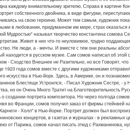
дна каждому внимательному зрителю. Справа в картине К
ортрет собственного двойника, в виде фигурки, переступа
чиваясь на свою героиню. Может тем самым, художник показ
ыми в любовании, придуманном им мире, страх оказаться в
лой Мудростью" называл творчество константина сомова Се
ортретам. Живет в них что-то неуловимое, трудно поддающе
ство. Не люди, а - мечты. И вместе с тем они реальны абсо
ый находится в русском музее. Сам сомов написал об этой 
ом - Сходство Внешнее не Разительно, но все Говорят, что 
це 1923 года сомов вместе с другими художниками отправи
ого искусства в Нью-йорк. Здесь, в Америке, он и познако
анинов Блестяще Устроился, - Писал Художник Сестре, - у
тва, но он Очень Много Тратит на Благотворительность Рус
 о создании портрета композитора. Но через полгода сомов
ивя во Франции, сомов получил заказ от фирмы стейнвей н
"Карнеги - Холл" в Нью-йорке. Портрет должен был воспро
ниновских концертов, в газетах и журналах - в рекламных ц
еко от Парижа, сомов начал писать этюд с Рахманинова, ну