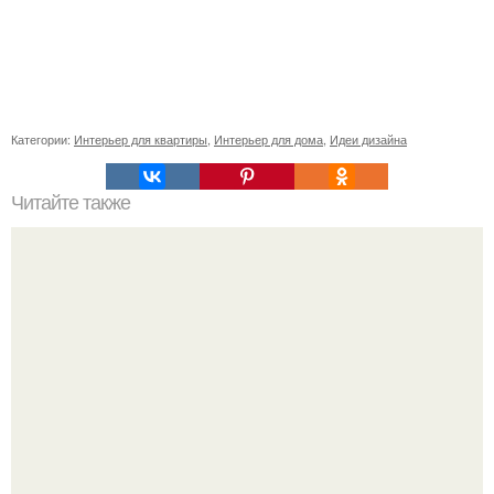
Категории:
Интерьер для квартиры
,
Интерьер для дома
,
Идеи дизайна
Читайте также
Резьба по дереву в стиле барокко. Резьба по дереву:
стилистические направления и характерные узоры.