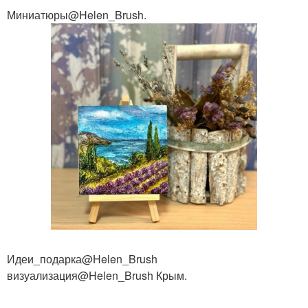
Миниатюры@Helen_Brush.
Идеи_подарка@Helen_Brush
визуализация@Helen_Brush Крым.