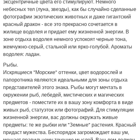
эксцентричные цвета его стимулируют. Немного
небесных тел (луна, звезды), как бы случайно сделанные
фотографии экзотических животных и даже гигантский
красный дракон - все это прекрасно сочетается в
жилище водолея и придает ему жизненной энергии. В
зоне отдыха водолея немного успокоят черные тона,
жемчужно-серый, стальной или ярко-голубой. Ароматы
водолея: ладан.
Рыбы.
Искрящиеся "Морские" оттенки, цвет водорослей и
папоротника являются идеальными для зоны отдыха
представителей этого знака. Рыбы могут мечтать в
окружении рыб, лебедей, мистических и магических
предметов - поместите их в вашу зону комфорта в виде
живых рыб, статуэток или фотографий. Для стимуляции
жизненной энергии, вас должны окружать живые
предметы: те же рыбки или "Земные" растения. Красный
придаст мужества. Беспорядок загромождает ваш ум,
мешает правильному течению мыслей. Ваш дом должен