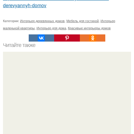
derevyannyh-domov
Категории:
Интерьер деревянных домов
,
Мебель для гостиной
,
Интерьер
маленькой квартиры
,
Интерьер для дома
,
Красивые интерьеры домов
Читайте также
Красивая коробочка для подарков?