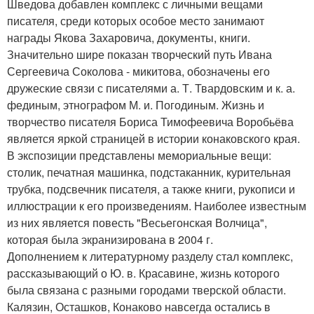
Шведова добавлен комплекс с личными вещами
писателя, среди которых особое место занимают
награды Якова Захаровича, документы, книги.
Значительно шире показан творческий путь Ивана
Сергеевича Соколова - микитова, обозначены его
дружеские связи с писателями а. Т. Твардовским и к. а.
фединым, этнографом М. и. Погодиным. Жизнь и
творчество писателя Бориса Тимофеевича Воробьёва
является яркой страницей в истории конаковского края.
В экспозиции представлены мемориальные вещи:
столик, печатная машинка, подстаканник, курительная
трубка, подсвечник писателя, а также книги, рукописи и
иллюстрации к его произведениям. Наиболее известным
из них является повесть "Весьегонская Волчица",
которая была экранизирована в 2004 г.
Дополнением к литературному разделу стал комплекс,
рассказывающий о Ю. в. Красавине, жизнь которого
была связана с разными городами тверской области.
Калязин, Осташков, Конаково навсегда остались в