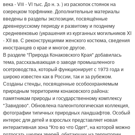
века - Viii - VI тыс. До н. э. ) из раскопок стоянок на
озерецком торфянике. Дополнительные материалы
введены в разделы экспозиции, посвящённые
древнерусскому периоду и развитому и позднему
средневековью (украшения из курганных могильников XI
- XII вв. С реконструкциями женского костюма, сведения
иностранцев о крае и многое другое.
В разделе "Природа Конаковского Края" добавилась
тема, рассказывающая о заводе промышленного
осетроводства, который функционирует с 1973 года и
широко известен как в России, так и за рубежом.
Созданы стенды, посвященные особоохраняемым
природным территориям конаковского района:
памятникам природы и государственному комплексу
"Завидово". Обновлена палеонтологическая коллекция,
фотографии типичных природных ландшафтов. Особый
интерес для детей и взрослых представляет новая
интерактивная зона "Кто во что Одет", на которой можно
потрогать шкурки зверей, обитающих на территории