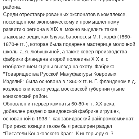
района.
Среди отреставрированных экспонатов в комплексе,
посвященном экономическому и промышленному
развитию региона в XIX в. можно выделить такие
знаковые вещи, как блузка баронессы М. Г. корф (1860-
1870-е гг. ), которая была подарена мастерице молочной
школы а. я. любушкиной, а также ковер производства
фабрики фландена второй половины X X в. с
изображением сцены выезда на охоту. Фабрика
"Товарищества Русской Мануфактуры Ковровых
Изделий" была основана в 1850-х гг. и. Г. фланденом в д.
козлово клинского уезда московской губернии (ныне
конаковский район.
Обновлен интерьер комнаты 60-80-х гг. XX века,
добавлен раздел о завидовской фабрике игрушек,
основанной в 1938 г. как завидовский райпромкомбинат.
При реэкспозиции также был расширен раздел
"Писатели Конаковского Края". К интерьеру я. З.