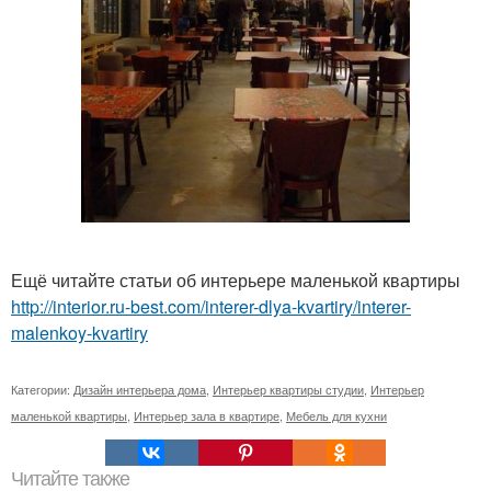
Ещё читайте статьи об интерьере маленькой квартиры
http://interior.ru-best.com/interer-dlya-kvartiry/interer-
malenkoy-kvartiry
Категории:
Дизайн интерьера дома
,
Интерьер квартиры студии
,
Интерьер
маленькой квартиры
,
Интерьер зала в квартире
,
Мебель для кухни
Читайте также