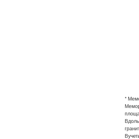
* Мем
Мемор
площа
Вдоль
грани
Вучет