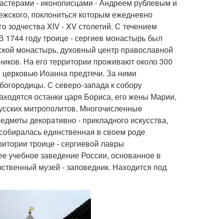
астерами - иконописцами - Андреем рублевым и
ежского, поклониться которым ежедневно
о зодчества XIV - XV столетий. С течением
 1744 году троице - сергиев монастырь был
ской монастырь, духовный центр православной
ников. На его территории проживают около 300
й церковью Иоанна предтечи. За ними
богородицы. С северо-запада к собору
аходятся останки царя Бориса, его жены Марии,
 русских митрополитов. Многочисленные
едметы декоративно - прикладного искусства,
собиралась единственная в своем роде
ритории троице - сергиевой лавры
е учебное заведение России, основанное в
арственный музей - заповедник. Находится под