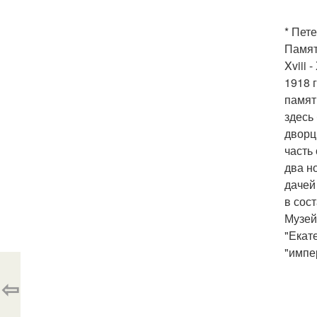
* Пет
Памят
Xviii
1918 
памят
здесь
дворц
часть
два н
дачей
в сос
Музей
"Екат
"импе
⇦