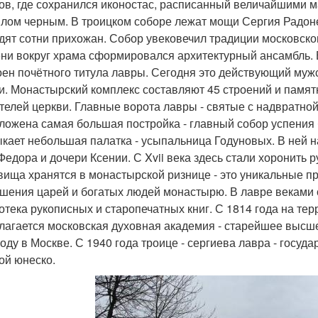
ов, где сохранился иконостас, расписанный величайшими м
лом черным. В троицком соборе лежат мощи Сергия Радон
дят сотни прихожан. Собор увековечил традиции московског
ни вокруг храма сформировался архитектурный ансамбль. В
оен почётного титула лавры. Сегодня это действующий муж
и. Монастырский комплекс составляют 45 строений и памят
телей церкви. Главные ворота лавры - святые с надвратно
ложена самая большая постройка - главный собор успения 
кает небольшая палатка - усыпальница Годуновых. В ней н
Федора и дочери Ксении. С Xvii века здесь стали хоронить
вища хранятся в монастырской ризнице - это уникальные пр
шения царей и богатых людей монастырю. В лавре веками 
отека рукописных и старопечатных книг. С 1814 года на тер
лагается московская духовная академия - старейшее высше
году в Москве. С 1940 года троице - сергиева лавра - госуд
ой юнеско.