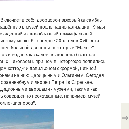
 Включает в себя дворцово-парковый ансамбль
евращённую в музей после национализации 19 мая
 резиденций и своеобразный триумфальный
скому морю. К середине 20-х годов Xviii века
троен большой дворец и некоторые "Малые"
нов и водных каскадов, выполнена большая
ан с Николаем I. при нем в Петергофе появились
цом коттедж и павильоном с фермой, нижней
льонами на них: Царицыным и Ольгиным. Сегодня
ораниенбаум и дворец Петра I в Стрельне.
адиционными дворцами - музеями, такими как
тить совершенно неожиданные, например, музей
коллекционеров".
⇨