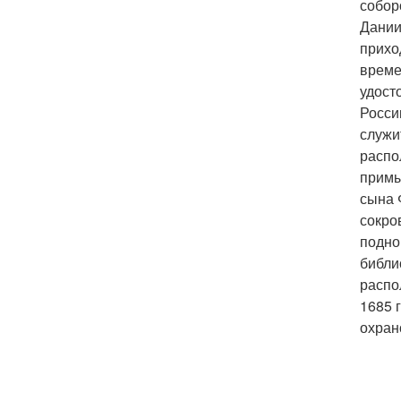
собор
Дании
прихо
време
удост
Росси
служи
распо
примы
сына 
сокро
подно
библи
распо
1685 
охран