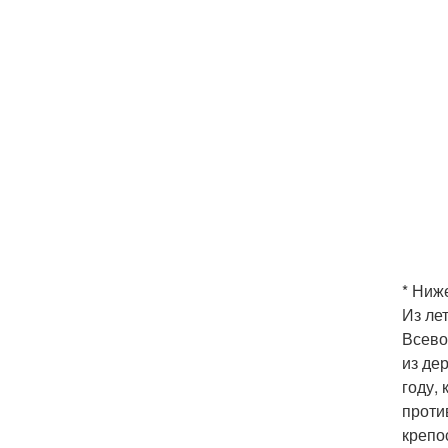
* Ниж
Из ле
Всево
из де
году,
проти
крепо