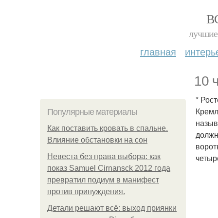
В
лучшие 
главная
интерь
10 
* Рос
Кремл
Популярные материалы
назыв
Как поставить кровать в спальне.
должн
Влияние обстановки на сон
ворот
Невеста без права выбора: как
четыр
показ Samuel Cirnansck 2012 года
превратил подиум в манифест
против принуждения.
Детали решают всё: выход приянки