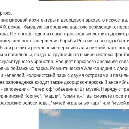
ергоф.
ник мировой архитектуры и дворцово-паркового искусства.
 - XIX веков - бывшую загородную царскую резиденцию, пр
года. Петергоф - одна из самых роскошных летних царских
ник успешного завершения борьбы России за выход к балтий
 были разбиты регулярные верхний сад и нижний парк, пос
ы и павильоны, создана крупнейшая в мире система фонта
 скульптурного убранства. Расцвет паркового ансамбля связ
овых пейзажных парка. Романтическая Александрия с двор
 и капеллой, колонистский парк с двумя островами и пави
тав заповедника входит также дворцово-парковый ансамбль 
 - заповедник "Петергоф" объединил 21 музей. Наряду с тр
ерининский Корпус", "марли", "эрмитаж", вы сможете посе
раторские велосипеды, "музей игральных карт" или "музей 