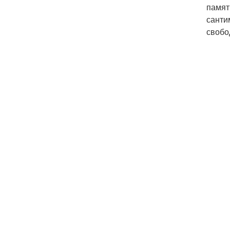
памят
санти
свобо