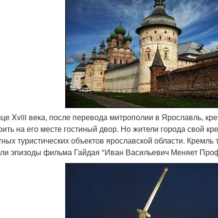
онце Xviii века, после перевода митрополии в Ярославль, кр
оить на его месте гостиный двор. Но жители города свой кре
тных туристических объектов ярославской области. Кремль 
ли эпизоды фильма Гайдая "Иван Васильевич Меняет Про