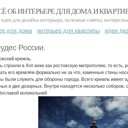
СЁ ОБ ИНТЕРЬЕРЕ ДЛЯ ДОМА И КВАРТИ
идеи для дизайна интерьера, полезные советы, интересны
ер для дома
интерьер для квартиры
идеи ди
чудес России.
товский кремль.
ь строили в Xvii веке как ростовскую митрополию, то есть
ать его кремлём формально не за что, каменные стены нос
ы были служить для обороны города. Всего кремль имеет од
ных и две дозорных. Внутри находятся несколько соборов, 
ёхглавой колокольней