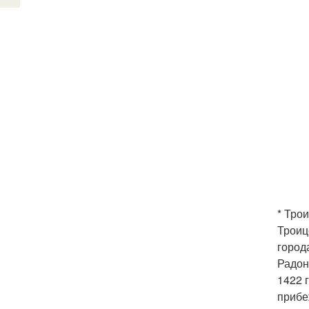
* Тро
Троиц
город
Радон
1422 
прибе