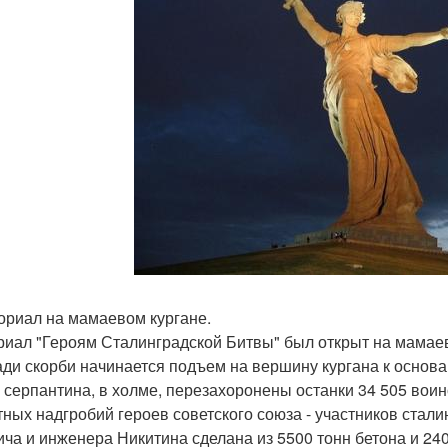
ориал на мамаевом кургане.
иал "Героям Сталинградской Битвы" был открыт на мамаево
ди скорби начинается подъем на вершину кургана к основан
 серпантина, в холме, перезахоронены останки 34 505 воин
тных надгробий героев советского союза - участников стал
ича и инженера Никитина сделана из 5500 тонн бетона и 24