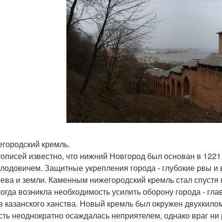
егородский кремль.
тописей известно, что нижний Новгород был основан в 122
лодовичем. Защитные укрепления города - глубокие рвы и
рева и земли. Каменным нижегородский кремль стал спустя п
 когда возникла необходимость усилить оборону города - гла
в казанского ханства. Новый кремль был окружен двухкилом
сть неоднократно осаждалась неприятелем, однако враг ни 