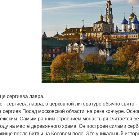
ице сергиева лавра.
е - сергиева лавра, в церковной литературе обычно свято -
а сергиев Посад московской области, на реке кончуре. Осн
ежским. Самым ранним строением монастыря считается бе
году на месте деревянного храма. Он построен силами серб
жище после битвы на Косовом поле. Это уникальный истори