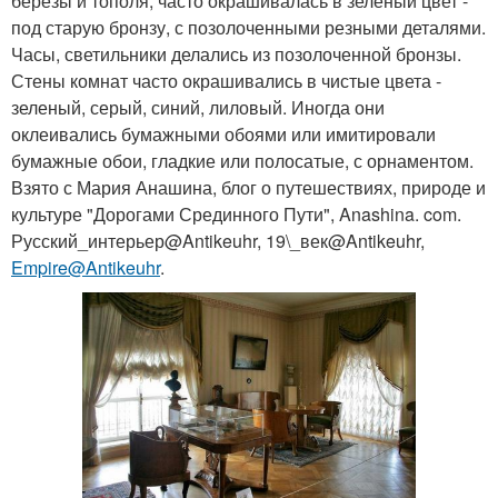
березы и тополя, часто окрашивалась в зеленый цвет -
под старую бронзу, с позолоченными резными деталями.
Часы, светильники делались из позолоченной бронзы.
Стены комнат часто окрашивались в чистые цвета -
зеленый, серый, синий, лиловый. Иногда они
оклеивались бумажными обоями или имитировали
бумажные обои, гладкие или полосатые, с орнаментом.
Взято с Мария Анашина, блог о путешествиях, природе и
культуре "Дорогами Срединного Пути", Anashina. com.
Русский_интерьер@Antikeuhr, 19\_век@Antikeuhr,
Empire@Antikeuhr
.