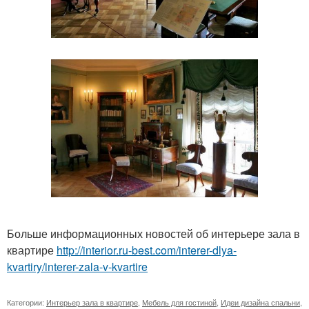
Больше информационных новостей об интерьере зала в
квартире
http://interior.ru-best.com/interer-dlya-
kvartiry/interer-zala-v-kvartire
Категории:
Интерьер зала в квартире
,
Мебель для гостиной
,
Идеи дизайна спальни
,