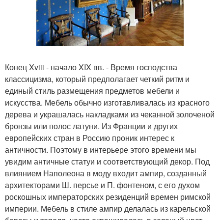
Конец Xviii - начало XIX вв. - Время господства
классицизма, который предполагает четкий ритм и
единый стиль размещения предметов мебели и
искусства. Мебель обычно изготавливалась из красного
дерева и украшалась накладками из чеканной золоченой
бронзы или полос латуни. Из Франции и других
европейских стран в Россию проник интерес к
античности. Поэтому в интерьере этого времени мы
увидим античные статуи и соответствующий декор. Под
влиянием Наполеона в моду входит ампир, созданный
архитекторами Ш. персье и П. фонтеном, с его духом
роскошных императорских резиденций времен римской
империи. Мебель в стиле ампир делалась из карельской