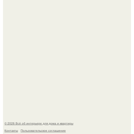
Детали решают всё: выход приянки чопры на показе Dior
обернулся шквалом критики из-за небрежного пошива.
Сокровища из Hoff.
© 2026 Всё об интерьере для дома и квартиры
Контакты
Пользовательское соглашение