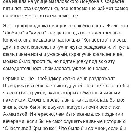
она нашла на улице маглловского Лондона в возрасте
пяти лет, эта безделушка, всенепременно, займёт самое
почетное место во всем поместье.
Экс - гриффиндорка невероятно любила петь. Жаль, что
"Любила" и "умела" - вещи отнюдь не тождественные.
Конечно, она не давала настоящих "Концертов" на весь
дом, но её а капелла на кухни жутко раздражали. И пусть
фальшивые ноты и ужасный, скрипучий фальцет ещё
можно было простить, но подтанцовку под всю эту
самодеятельность помиловать уж точно нельзя.
Гермиона - не - грейнджер жутко меня раздражала.
Выводила из себя, как никто другой. Но я не знаю, чтобы
я делал без кружек, ручки которых обмотаны чайным
пакетиком. Сложно представить, как сложилась бы моя
жизнь, если бы я не выучил наизусть почти все стихи
Ахматовой. Интересно, чем бы я занимался поздними
вечерами, если бы не смог слушать наивные истории о
"Счастливой Крышечке". Что было бы со мной, если бы