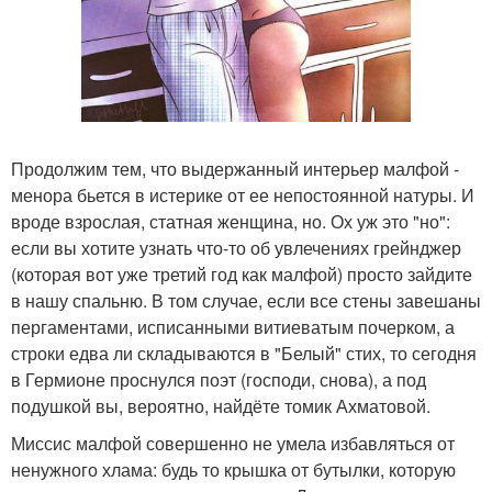
Продолжим тем, что выдержанный интерьер малфой -
менора бьется в истерике от ее непостоянной натуры. И
вроде взрослая, статная женщина, но. Ох уж это "но":
если вы хотите узнать что-то об увлечениях грейнджер
(которая вот уже третий год как малфой) просто зайдите
в нашу спальню. В том случае, если все стены завешаны
пергаментами, исписанными витиеватым почерком, а
строки едва ли складываются в "Белый" стих, то сегодня
в Гермионе проснулся поэт (господи, снова), а под
подушкой вы, вероятно, найдёте томик Ахматовой.
Миссис малфой совершенно не умела избавляться от
ненужного хлама: будь то крышка от бутылки, которую