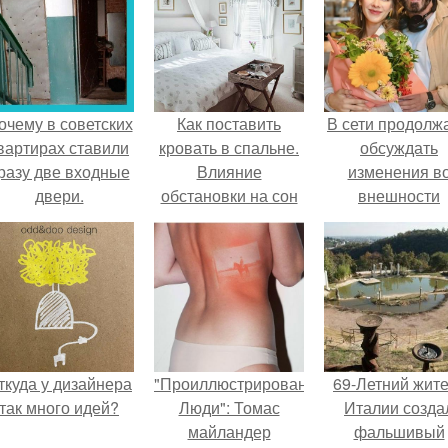
очему в советских
Как поставить
В сети продолж
вартирах ставили
кровать в спальне.
обсуждать
разу две входные
Влияние
изменения в
двери.
обстановки на сон
внешности
актрисы.
ткуда у дизайнера
"Проиллюстрированные
69-Летний жит
так много идей?
Люди": Томас
Италии созда
майландер
фальшивый