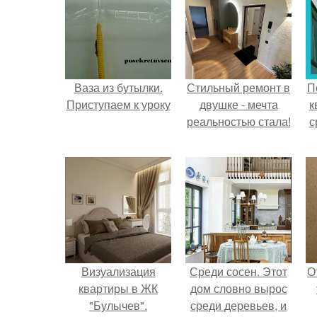
Ваза из бутылки.
Стильный ремонт в
П
Приступаем к уроку
двушке - мечта
к
реальностью стала!
с
Визуализация
Среди сосен. Этот
О
квартиры в ЖК
дом словно вырос
"Булычев".
среди деревьев, и