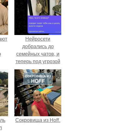
ают
Нейросети
добрались до
о
семейных чатов, и
теперь под угрозой
мамины нервы.
ель
Сокровища из Hoff.
л