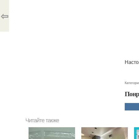
⇦
Насто
Категори
Понр
Читайте также