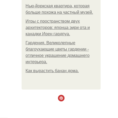
Нью-йоркская квартира, которая
больше похожа на частный музей.
Игры с пространством двух
архитекторов: японца эири ота и
канадки Ирен гардпуа.
Гардения. Великолепные
благоухающие цветы гардении -
отличное украшение домашнего
интерьера.
Как вырастить банан дома.