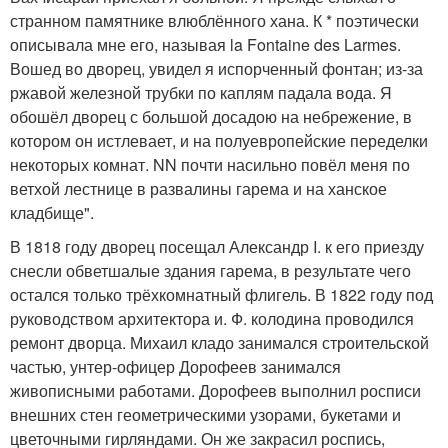
странном памятнике влюблённого хана. К * поэтически
описывала мне его, называя la Fontaine des Larmes.
Вошед во дворец, увидел я испорченный фонтан; из-за
ржавой железной трубки по каплям падала вода. Я
обошёл дворец с большой досадою на небрежение, в
котором он истлевает, и на полуевропейские переделки
некоторых комнат. NN почти насильно повёл меня по
ветхой лестнице в развалины гарема и на ханское
кладбище".
В 1818 году дворец посещал Александр I. к его приезду
снесли обветшалые здания гарема, в результате чего
остался только трёхкомнатный флигель. В 1822 году под
руководством архитектора и. Ф. колодина проводился
ремонт дворца. Михаил кладо занимался строительской
частью, унтер-офицер Дорофеев занимался
живописными работами. Дорофеев выполнил росписи
внешних стен геометрическими узорами, букетами и
цветочными гирляндами. Он же закрасил роспись,