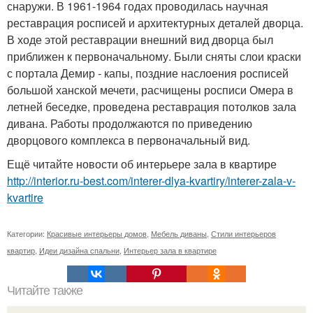
снаружи. В 1961-1964 годах проводилась научная
реставрация росписей и архитектурных деталей дворца.
В ходе этой реставрации внешний вид дворца был
приближен к первоначальному. Были сняты слои краски
с портала Демир - капы, поздние наслоения росписей
большой ханской мечети, расчищены росписи Омера в
летней беседке, проведена реставрация потолков зала
дивана. Работы продолжаются по приведению
дворцового комплекса в первоначальный вид.
Ещё читайте новости об интерьере зала в квартире
http://interior.ru-best.com/interer-dlya-kvartiry/interer-zala-v-
kvartire
Категории:
Красивые интерьеры домов
,
Мебель диваны
,
Стили интерьеров
квартир
,
Идеи дизайна спальни
,
Интерьер зала в квартире
Читайте также