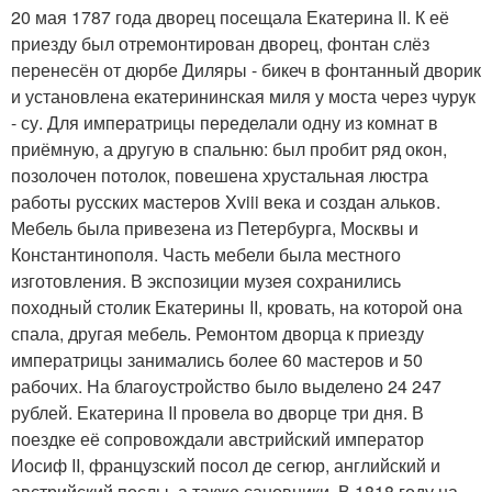
20 мая 1787 года дворец посещала Екатерина II. К её
приезду был отремонтирован дворец, фонтан слёз
перенесён от дюрбе Диляры - бикеч в фонтанный дворик
и установлена екатерининская миля у моста через чурук
- су. Для императрицы переделали одну из комнат в
приёмную, а другую в спальню: был пробит ряд окон,
позолочен потолок, повешена хрустальная люстра
работы русских мастеров Xviii века и создан альков.
Мебель была привезена из Петербурга, Москвы и
Константинополя. Часть мебели была местного
изготовления. В экспозиции музея сохранились
походный столик Екатерины II, кровать, на которой она
спала, другая мебель. Ремонтом дворца к приезду
императрицы занимались более 60 мастеров и 50
рабочих. На благоустройство было выделено 24 247
рублей. Екатерина II провела во дворце три дня. В
поездке её сопровождали австрийский император
Иосиф II, французский посол де сегюр, английский и
австрийский послы, а также сановники. В 1818 году на