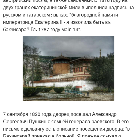
двух гранях екатерининской мили выполнили надпись на
русском и татарском языках: "благородной памяти
императрица Екатерина II - я изволила быть въ
бакчисара? Въ 1787 году маія 14".
7 сентября 1820 года дворец посещал Александр
Сергеевич Пушкин с семьёй генерала раевского. В его
письме к дельвигу есть описание посещения дворца: "в
Бахчисарай приехал я больной. Я прежде слыхал о