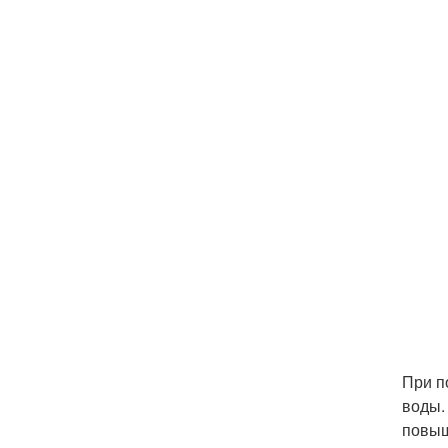
При п
воды.
повыш