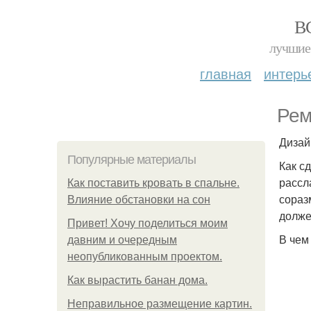
В
лучшие 
главная
интерь
Рем
Дизай
Популярные материалы
Как с
рассл
Как поставить кровать в спальне.
сораз
Влияние обстановки на сон
долже
Привет! Хочу поделиться моим
В чем
давним и очередным
неопубликованным проектом.
Как вырастить банан дома.
Неправильное размещение картин.