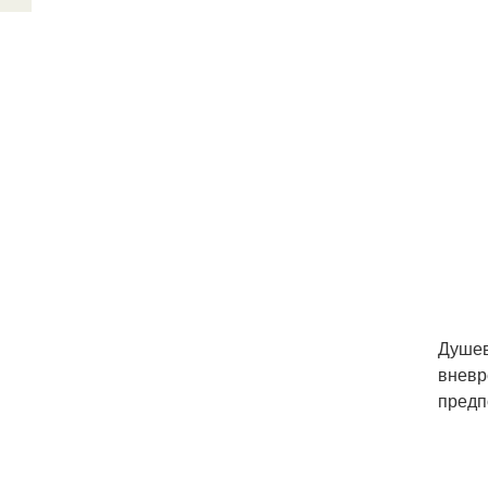
Душев
вневр
предп