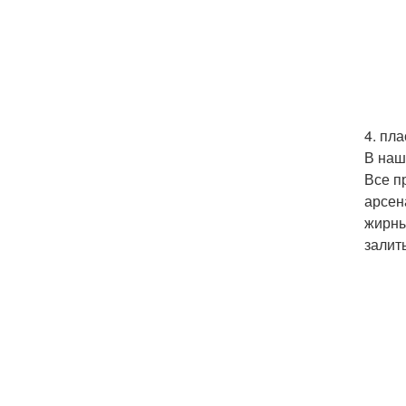
4. пл
В наш
Все п
арсен
жирны
залит