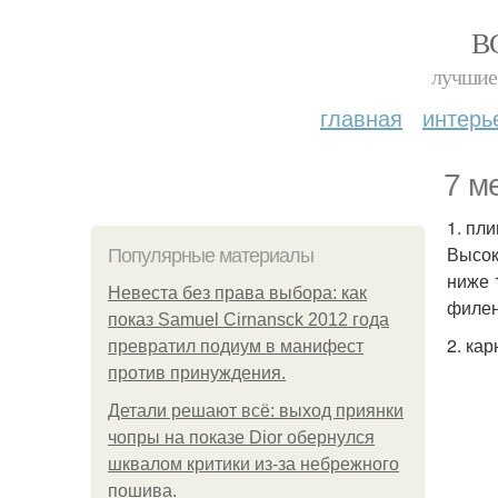
В
лучшие 
главная
интерь
7 м
1. пли
Высок
Популярные материалы
ниже 
Невеста без права выбора: как
филен
показ Samuel Cirnansck 2012 года
2. кар
превратил подиум в манифест
против принуждения.
Детали решают всё: выход приянки
чопры на показе Dior обернулся
шквалом критики из-за небрежного
пошива.