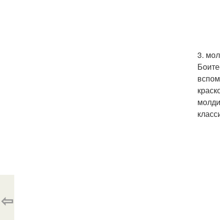
3. мол
Боите
вспом
краск
молди
класс
⇦