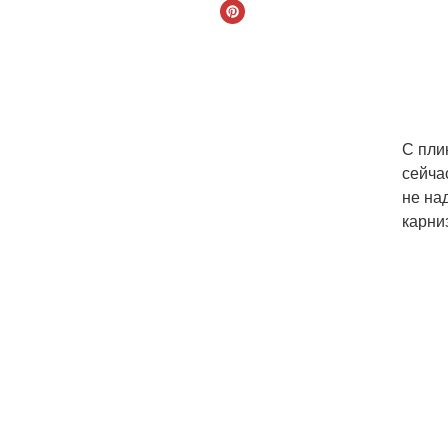
С пли
сейча
не на
карни