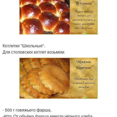
Котлетки "Школьные".
Для столовских котлет возьмем:
- 500 г говяжьего фарша.
-60% От объёма фарша мякоти чёрного хлеба,