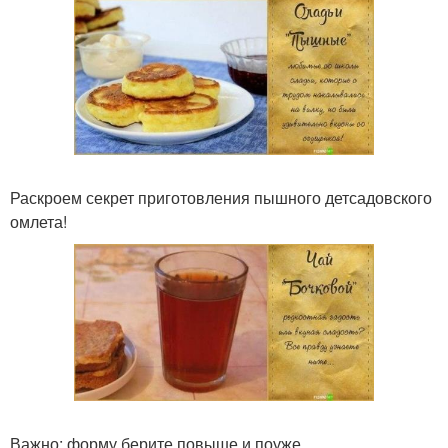
Раскроем секрет приготовления пышного детсадовского
омлета!
Важно: форму берите повыше и поуже.