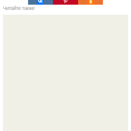
Читайте также
Мы выбираем обрезную доску.
Привет всем дизайнерам интерьеров и не только!