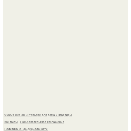
В Японии бесплатно раздают дома самураев - звучит как
план на новую жизнь.
Готовясь к поездке, мы листали путеводители по городу
и наткнулись на фотографию белого дворца.
© 2026 Всё об интерьере для дома и квартиры
Контакты
Пользовательское соглашение
Политика конфидециальности