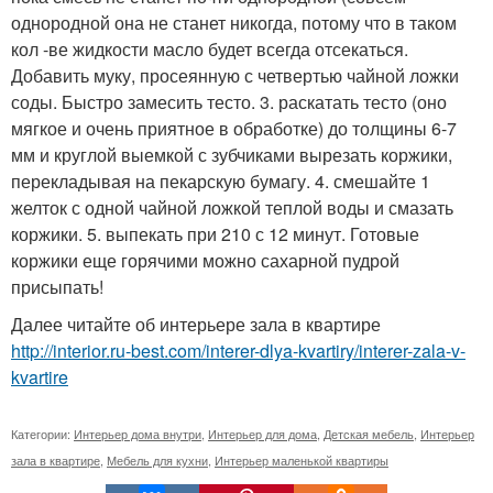
однородной она не станет никогда, потому что в таком
кол -ве жидкости масло будет всегда отсекаться.
Добавить муку, просеянную с четвертью чайной ложки
соды. Быстро замесить тесто. 3. раскатать тесто (оно
мягкое и очень приятное в обработке) до толщины 6-7
мм и круглой выемкой с зубчиками вырезать коржики,
перекладывая на пекарскую бумагу. 4. смешайте 1
желток с одной чайной ложкой теплой воды и смазать
коржики. 5. выпекать при 210 с 12 минут. Готовые
коржики еще горячими можно сахарной пудрой
присыпать!
Далее читайте об интерьере зала в квартире
http://interior.ru-best.com/interer-dlya-kvartiry/interer-zala-v-
kvartire
Категории:
Интерьер дома внутри
,
Интерьер для дома
,
Детская мебель
,
Интерьер
зала в квартире
,
Мебель для кухни
,
Интерьер маленькой квартиры