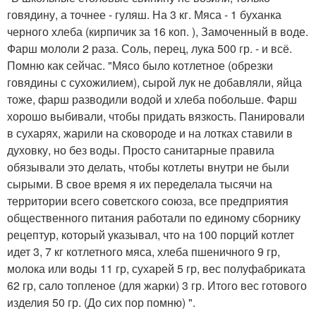
говядину, а точнее - гуляш. На 3 кг. Мяса - 1 буханка
черного хлеба (кирпичик за 16 коп. ), Замоченный в воде.
Фарш мололи 2 раза. Соль, перец, лука 500 гр. - и всё.
Помню как сейчас. "Мясо было котлетное (обрезки
говядины с сухожилием), сырой лук не добавляли, яйца
тоже, фарш разводили водой и хлеба побольше. Фарш
хорошо выбивали, чтобы придать вязкость. Панировали
в сухарях, жарили на сковороде и на лотках ставили в
духовку, но без воды. Просто санитарные правила
обязывали это делать, чтобы котлеты внутри не были
сырыми. В свое время я их переделала тысячи на
территории всего советского союза, все предприятия
общественного питания работали по единому сборнику
рецептур, который указывал, что на 100 порций котлет
идет 3, 7 кг котлетного мяса, хлеба пшеничного 9 гр,
молока или воды 11 гр, сухарей 5 гр, вес полуфабриката
62 гр, сало топленое (для жарки) 3 гр. Итого вес готового
изделия 50 гр. (До сих пор помню) ".