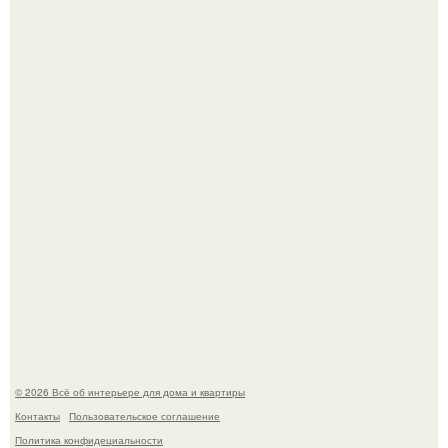
"Ух, Заморочился же Дизайнер", - подумала я, когда
зашла в кафе - бар "слезы березы".
Квартира дипломата. Дизайнер Татьяна Сорокина -
Ильина создала классический интерьер для возрастной
пары в квартире площадью 82, 5 кв.
© 2026 Всё об интерьере для дома и квартиры
Контакты
Пользовательское соглашение
Политика конфидециальности