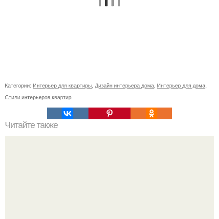
Категории:
Интерьер для квартиры
,
Дизайн интерьера дома
,
Интерьер для дома
,
Стили интерьеров квартир
Читайте также
Как приготовить гипс для заливки форм. Как разводить