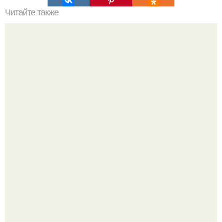
Читайте также
Деньги в углах квартиры. Народные приметы на
богатство
Почему в советских квартирах ставили сразу две