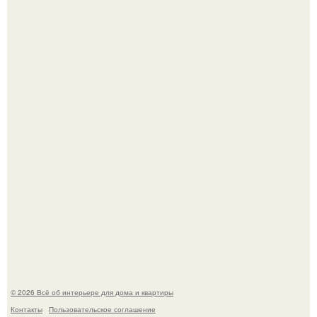
Невеста без права выбора: как показ Samuel Cirnansck
2012 года превратил подиум в манифест против
принуждения.
Эко - панно "Песочный Берег":
© 2026 Всё об интерьере для дома и квартиры
Контакты
Пользовательское соглашение