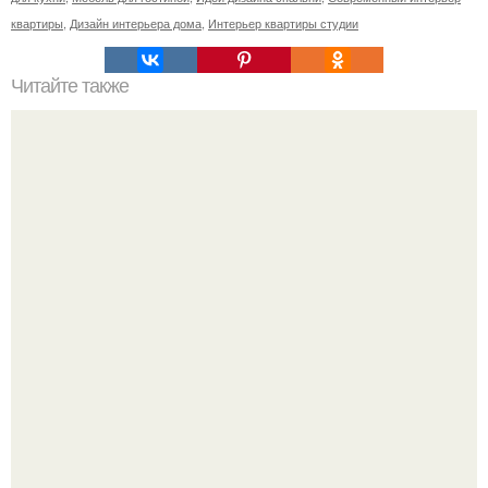
квартиры
,
Дизайн интерьера дома
,
Интерьер квартиры студии
Читайте также
Ваза из бутылки. Приступаем к уроку