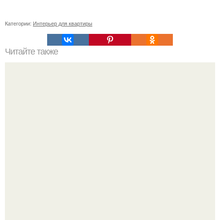
Категории:
Интерьер для квартиры
Читайте также
Советские мебельные стенки названия. Вещи века:
советские стенки 80-х.