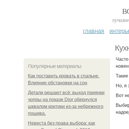
В
лучшие 
главная
интерь
Кух
Часто
новен
Популярные материалы
Такие
Как поставить кровать в спальне.
Влияние обстановки на сон
Но, я 
Детали решают всё: выход приянки
Вот н
чопры на показе Dior обернулся
Выбир
шквалом критики из-за небрежного
надое
пошива.
Невеста без права выбора: как