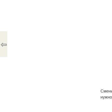
⇦
Сменит
нужно