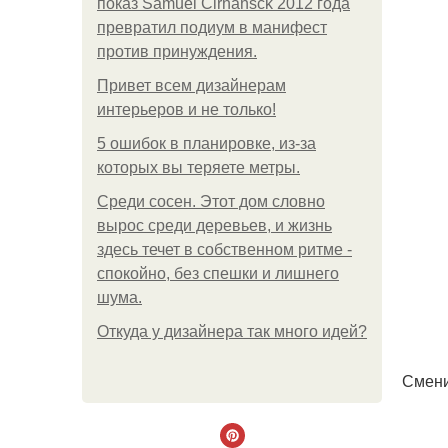
показ Samuel Cirnansck 2012 года
превратил подиум в манифест
против принуждения.
Привет всем дизайнерам
интерьеров и не только!
5 ошибок в планировке, из-за
которых вы теряете метры.
Среди сосен. Этот дом словно
вырос среди деревьев, и жизнь
здесь течет в собственном ритме -
спокойно, без спешки и лишнего
шума.
Откуда у дизайнера так много идей?
Смени