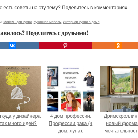
ас есть советы на эту тему? Поделитесь в комментариях.
и:
Мебель для кухни
,
Кухонная мебель
,
Интерьер кухни в доме
авилось? Поделитесь с друзьями!
ткуда у дизайнера
4 дом профессии.
Дримскроллинг
так много идей?
Профессии рака (4
новый форма
дом, луна).
мечтательност