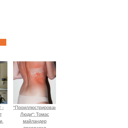
 -
"Проиллюстрированные
т
Люди": Томас
и.
майландер
превратил