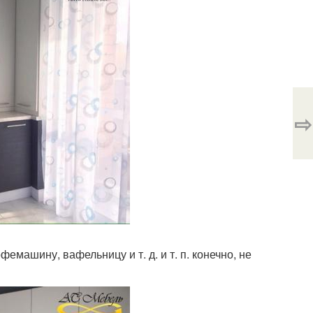
⇨
фемашину, вафельницу и т. д. и т. п. конечно, не