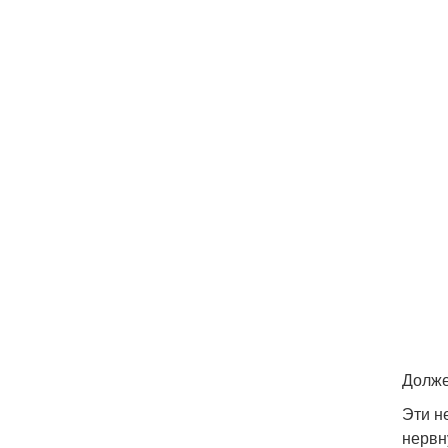
Долже
Эти н
нервн