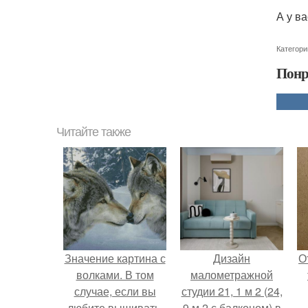
А у в
Категори
Понр
Читайте также
Значение картина с
Дизайн
О
волками. В том
малометражной
случае, если вы
студии 21, 1 м 2 (24,
любите вышивать,
9 м 2 с балконом) в