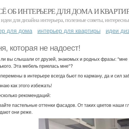
СЁ ОБ ИНТЕРЬЕРЕ ДЛЯ ДОМА И КВАРТИ
идеи для дизайна интерьера, полезные советы, интересны
ер для дома
интерьер для квартиры
идеи ди
ня, которая не надоест!
 ли вы слышали от друзей, знакомых и родных фразы: "мне н
ького. Эта мебель приелась мне"?
 перемены в интерьере всегда бьют по карману, да и сил з
знаю как этого избежать!
есколько рекомендаций:
айте пастельные оттенки фасадов. От таких цветов наши гла
дают они реже.