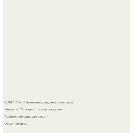
Сокровища из Hoff.
Эко - панно "Песочный Берег":
© 2026 Всё об интерьере для дома и квартиры
Контакты
Пользовательское соглашение
Политика конфидециальности
Обратная связь