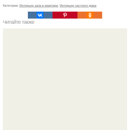
Категории:
Интерьер зала в квартире
,
Интерьер частного дома
Читайте также
Значение картина с волками. В том случае, если вы
любите вышивать, то наверняка задумывались о том,
что означает та или иная вышитая вами картина.