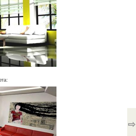
та:
⇨