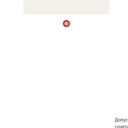
Допус
сочет