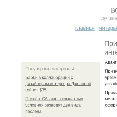
В
лучшие 
главная
интерь
При
инт
Аванг
Популярные материалы
При в
чрезм
Барби в коллаборации с
дизай
дизайнером интерьера Джоанной
гейнс - $35.
Приме
метал
Паслён. Обычно в комнатных
оформ
условиях разводят два вида
паслена: