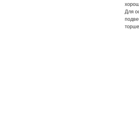
хорош
Для о
подве
торше