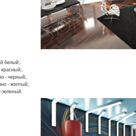
й белый;.
 красный;.
о - черный;.
но - желтый;.
-зеленый.