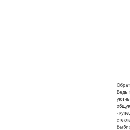
Обрат
Ведь 
уютны
общую
- куп
стекл
Выбир