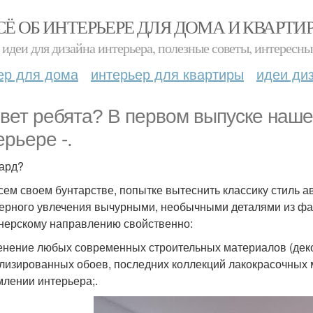
СЁ ОБ ИНТЕРЬЕРЕ ДЛЯ ДОМА И КВАРТИ
идеи для дизайна интерьера, полезные советы, интересны
ер для дома
интерьер для квартиры
идеи ди
вет ребята? В первом выпуске нашей
ерьере -.
ард?
сем своем бунтарстве, попытке вытеснить классику стиль а
ерного увлечения вычурными, необычными деталями из фа
нерскому направлению свойственно:
нение любых современных строительных материалов (деко
лизированных обоев, последних коллекций лакокрасочных 
лении интерьера;.