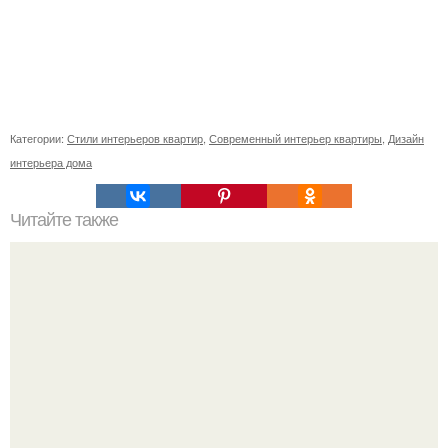
Категории:
Стили интерьеров квартир
,
Современный интерьер квартиры
,
Дизайн
интерьера дома
Читайте также
Вертикальная или горизонтальная плитка в ванной.
Горизонтальная или вертикальная укладка плитки: так ли