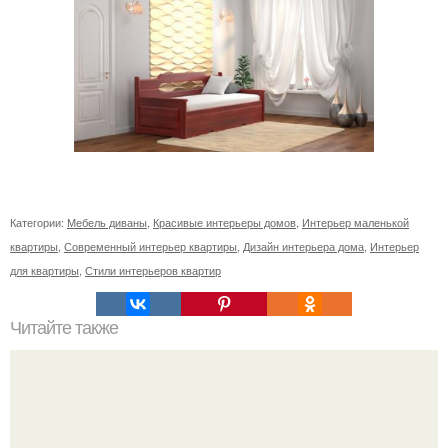
Категории:
Мебель диваны
,
Красивые интерьеры домов
,
Интерьер маленькой
квартиры
,
Современный интерьер квартиры
,
Дизайн интерьера дома
,
Интерьер
для квартиры
,
Стили интерьеров квартир
Читайте также