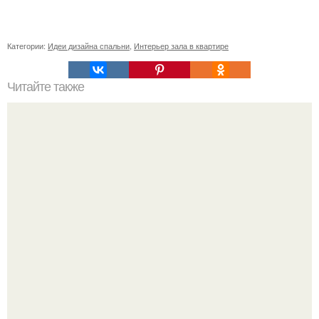
Категории:
Идеи дизайна спальни
,
Интерьер зала в квартире
Читайте также
Сколько сохнут обои на флизелиновой основе после
поклейки. Когда высохнет клей?