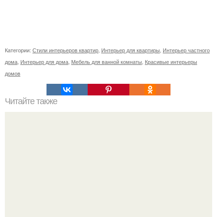
Категории:
Стили интерьеров квартир
,
Интерьер для квартиры
,
Интерьер частного
дома
,
Интерьер для дома
,
Мебель для ванной комнаты
,
Красивые интерьеры
домов
Читайте также
Сколько сохнут обои на флизелиновой основе после
поклейки. Когда высохнет клей?