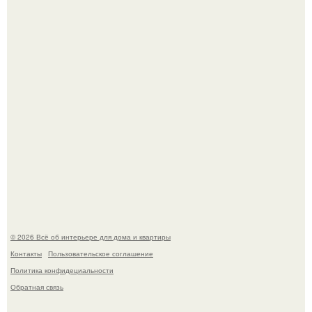
Визуализация квартиры в ЖК "Булычев".
Откуда у дизайнера так много идей?
© 2026 Всё об интерьере для дома и квартиры
Контакты
Пользовательское соглашение
Политика конфидециальности
Обратная связь