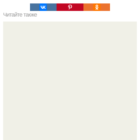
Читайте также
Вещи - вампиры и вещи - обереги в вашем доме.
Почему в советских квартирах ставили сразу две