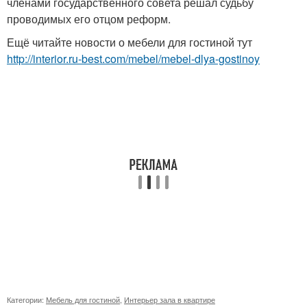
членами государственного совета решал судьбу
проводимых его отцом реформ.
Ещё читайте новости о мебели для гостиной тут
http://interior.ru-best.com/mebel/mebel-dlya-gostinoy
Категории:
Мебель для гостиной
,
Интерьер зала в квартире