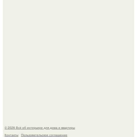
Готовясь к поездке, мы листали путеводители по городу
и наткнулись на фотографию белого дворца.
Моё знакомство с михайловским замком - и я в восторге!
© 2026 Всё об интерьере для дома и квартиры
Контакты
Пользовательское соглашение