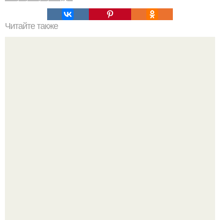
Читайте также
Как отремонтировать малогабаритку за 3 месяца и
сделать её интерьер крутым: реальный пример в
Париже.