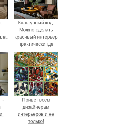
р
Культурный код.
и
Можно сделать
ыла.
красивый интерьер
практически где
угодно.
 -
Привет всем
т
дизайнерам
и.
интерьеров и не
только!