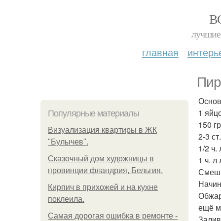
В
лучшие 
главная
интерь
Пир
Основ
1 яйцо
Популярные материалы
150 гр
Визуализация квартиры в ЖК
2-3 ст
"Булычев".
1/2 ч.
Сказочный дом художницы в
1 ч. л
провинции фландрия, Бельгия.
Смеши
Начин
Кирпич в прихожей и на кухне
Обжар
поклеила.
ещё м
Самая дорогая ошибка в ремонте -
Залив