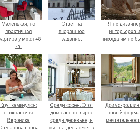
Маленькая, но
Ответ на
Я не дизайне
практичная
вчерашнее
интерьеров 
вартира у моря 48
задание.
никогда им не б
кв.
Круг замкнулся:
Среди сосен. Этот
Дримскроллинг
психологиня
дом словно вырос
новый форма
Вероника
среди деревьев, и
мечтательност
Степанова снова
жизнь здесь течет в
вышла замуж за
собственном ритме