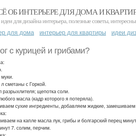
СЁ ОБ ИНТЕРЬЕРЕ ДЛЯ ДОМА И КВАРТИ
идеи для дизайна интерьера, полезные советы, интересны
ер для дома
интерьер для квартиры
идеи ди
ог с курицей и грибами?
а:
.
 муки.
. л сметаны с Горкой.
 л разрыхлителя; щепотка соли.
 любого масла (кадр которого я потеряла).
ваем сухие ингредиенты, добавляем жидкие, замешиваем т
ка:
иваем на капле масла лук, грибы и болгарский перец мину
инут 7. солим, перчим.
ка: