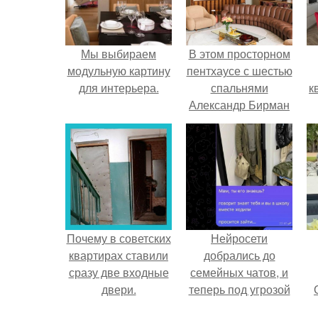
Мы выбираем
В этом просторном
модульную картину
пентхаусе с шестью
для интерьера.
спальнями
к
Александр Бирман
живет со своей
семьей.
Почему в советских
Нейросети
квартирах ставили
добрались до
сразу две входные
семейных чатов, и
двери.
теперь под угрозой
мамины нервы.