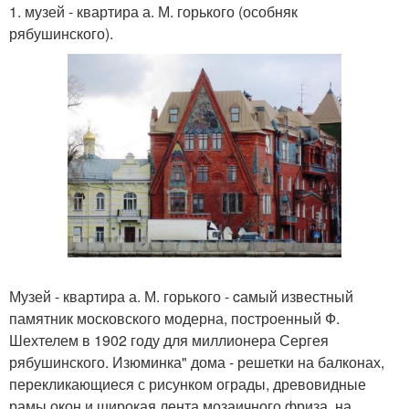
1. музей - квартира а. М. горького (особняк
рябушинского).
Музей - квартира а. М. горького - cамый известный
памятник московского модерна, построенный Ф.
Шехтелем в 1902 году для миллионера Сергея
рябушинского. Изюминка" дома - решетки на балконах,
перекликающиеся с рисунком ограды, древовидные
рамы окон и широкая лента мозаичного фриза, на