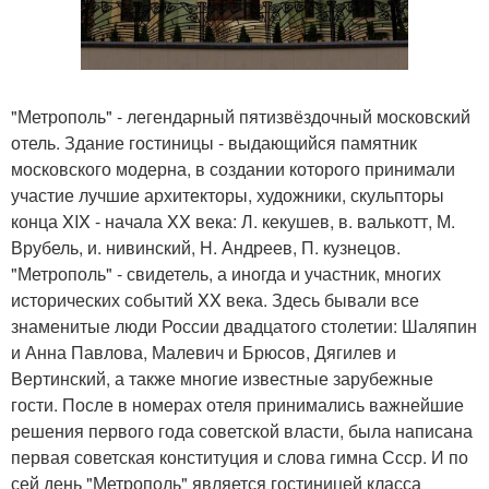
"Метрополь" - легендарный пятизвёздочный московский
отель. Здание гостиницы - выдающийся памятник
московского модерна, в создании которого принимали
участие лучшие архитекторы, художники, скульпторы
конца XIX - начала XX века: Л. кекушев, в. валькотт, М.
Врубель, и. нивинский, Н. Андреев, П. кузнецов.
"Метрополь" - свидетель, а иногда и участник, многих
исторических событий XX века. Здесь бывали все
знаменитые люди России двадцатого столетии: Шаляпин
и Анна Павлова, Малевич и Брюсов, Дягилев и
Вертинский, а также многие известные зарубежные
гости. После в номерах отеля принимались важнейшие
решения первого года советской власти, была написана
первая советская конституция и слова гимна Ссср. И по
сей день "Метрополь" является гостиницей класса