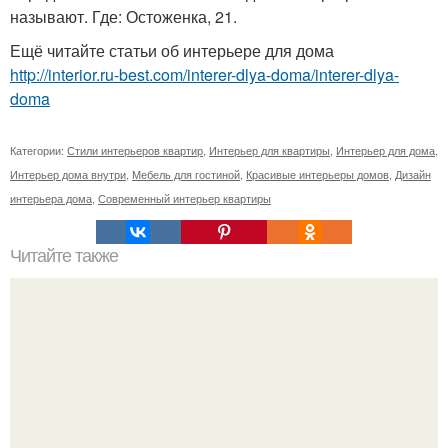
называют. Где: Остоженка, 21.
Ещё читайте статьи об интерьере для дома
http://interior.ru-best.com/interer-dlya-doma/interer-dlya-
doma
Категории:
Стили интерьеров квартир
,
Интерьер для квартиры
,
Интерьер для дома
,
Интерьер дома внутри
,
Мебель для гостиной
,
Красивые интерьеры домов
,
Дизайн
интерьера дома
,
Современный интерьер квартиры
Читайте также
Плинтусная система отопления.