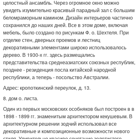
целостный ансамбль. Через огромное окно можно
увидеть изумительно красивый парадный зал с большим
беломраморным камином. Дизайн интерьеров частично
сохранился до наших дней. Все в этом доме, включая
мебель, было создано по рисункам Ф. о. Шехтеля. При
отделке стен, дверных проемов и лестниц
декоративными элементами широко использовалось
дерево. В 1930-х гг. здесь размещались
представительства среднеазиатских союзных республик,
позднее - резиденция посла китайской народной
республики, а теперь - посольство Австралии.
Адрес: кропоткинский переулок, д. 13.
8. дом о. листа.
Один из первых московских особняков был построен в в
1898 - 1899 гг. знаменитым архитектором кекушевым. В
архитектурном решении зодчий использовал все
декоративные и композиционные возможности нового
стиля. Удивительно красиво сочетание золотистого