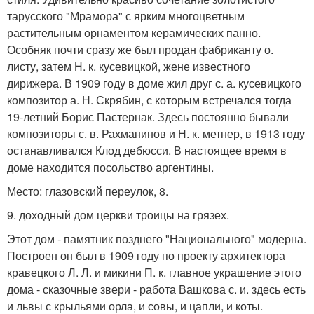
тарусского "Мрамора" с ярким многоцветным
растительным орнаментом керамических панно.
Особняк почти сразу же был продан фабриканту о.
листу, затем Н. к. кусевицкой, жене известного
дирижера. В 1909 году в доме жил друг с. а. кусевицкого
композитор а. Н. Скрябин, с которым встречался тогда
19-летний Борис Пастернак. Здесь постоянно бывали
композиторы с. в. Рахманинов и Н. к. метнер, в 1913 году
останавливался Клод дебюсси. В настоящее время в
доме находится посольство аргентины.
Место: глазовский переулок, 8.
9. доходный дом церкви троицы на грязех.
Этот дом - памятник позднего "Национального" модерна.
Построен он был в 1909 году по проекту архитектора
кравецкого Л. Л. и микини П. к. главное украшение этого
дома - сказочные звери - работа Вашкова с. и. здесь есть
и львы с крыльями орла, и совы, и цапли, и коты.