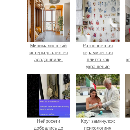
Минималистский
Разноцветная
интерьер алексея
керамическая
аладашвили.
плитка как
к
украшение
интерьера.
Нейросети
Круг замкнулся:
добрались до
психологиня