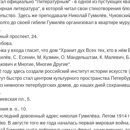
тал официально "Литературным" - в одной из пустующих ква
ирная литература", в которой читал свои стихотворения бло
ельство. Здесь же преподавали Николай Гумилёв, Чуковский
олго до своей гибели Гумилёв организовал в квартире муру
.
ный проспект, 24.
убова.
ка у входа гласит, что дом "Хранит дух Всех тех, кто в нём 
илёв, С. Есенин, М. Кузмин, О. Мандельштам, К. Малевич, Б.
кович и Многие, Многие Другие".
2 году здесь создали российский институт истории искусств 
тут быстро стал центром культурного пространства Петербу
из немногих петербургских домов, до наших дней сохранив
.
евская пл., 5.
ния в. о., 10.
оследний довоенный адрес николая Гумилёва. Летом 1914 го
ко. В августе того же года началась первая мировая война
ай Гумилёв ушёл добровольцем на фронт, зачислившись в