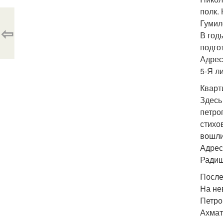
полк.
Гумил
⇦
В год
подго
Адрес
5-Я ли
Кварт
Здесь
петро
стихо
вошли
Адрес
Радищ
После
На не
Петро
Ахмато