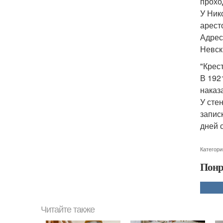
прохо
У Ник
арест
Адрес
Невски
"Крес
В 192
наказ
У сте
запис
дней 
Категори
Понр
Читайте также