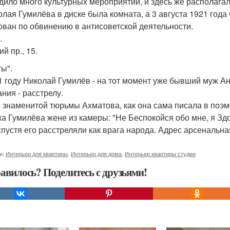
дило много культурных мероприятий, и здесь же располага
олая Гумилёва в диске была комната, а 3 августа 1921 года
ован по обвинению в антисоветской деятельности.
.
й пр., 15.
ты".
1 году Николай Гумилёв - на тот момент уже бывший муж А
ания - расстрелу.
н знаменитой тюрьмы Ахматова, как она сама писала в поэм
ка Гумилёва жене из камеры: "Не Беспокойся обо мне, я З
спустя его расстреляли как врага народа. Адрес арсенальная
и:
Интерьер для квартиры
,
Интерьер для дома
,
Интерьер квартиры студии
авилось? Поделитесь с друзьями!