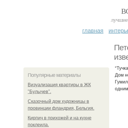
В
лучшие 
главная
интерь
Пет
изв
"Тучк
Дом н
Популярные материалы
Гумил
Визуализация квартиры в ЖК
одним
"Булычев".
Сказочный дом художницы в
провинции фландрия, Бельгия.
Кирпич в прихожей и на кухне
поклеила.