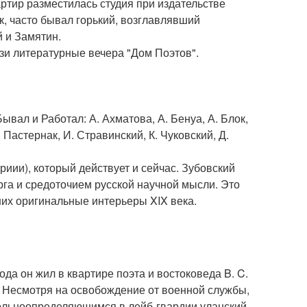
ртир разместилась студия при издательстве
к, часто бывал горький, возглавлявший
 и Замятин.
зи литературные вечера "Дом Поэтов".
Бывал и Работал: А. Ахматова, А. Бенуа, А. Блок,
 Пастернак, И. Стравинский, К. Чуковский, Д.
(риии), который действует и сейчас. Зубовский
рга и средоточием русской научной мысли. Это
ших оригинальные интерьеры XIX века.
да он жил в квартире поэта и востоковеда B. C.
. Несмотря на освобождение от военной службы,
ольноопределяющимся в лейб-гвардии уланский