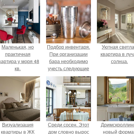
Маленькая, но
Подбор инвентаря.
Уютная светл
практичная
При организации
квартира в луч
вартира у моря 48
бара необходимо
солнца.
кв.
учесть следующие
критерии выбора
посуды и
инвентаря:
Визуализация
Среди сосен. Этот
Дримскроллинг
квартиры в ЖК
дом словно вырос
новый форма