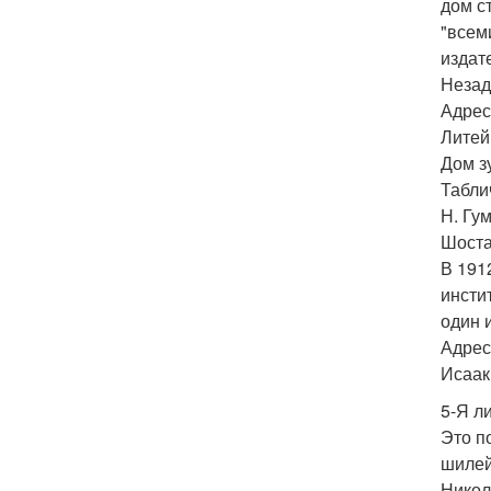
дом с
"всем
издат
Незад
Адрес
Литей
Дом з
Таблич
Н. Гум
Шоста
В 191
инсти
один 
Адрес
Исааки
5-Я ли
Это п
шилей
Никол