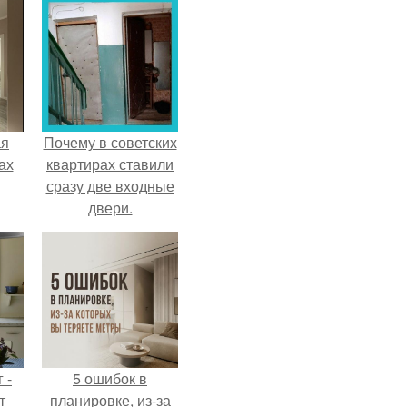
ая
Почему в советских
ах
квартирах ставили
сразу две входные
двери.
 -
5 ошибок в
т
планировке, из-за