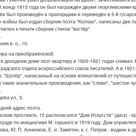
 К концу 1915 года он был награждён двумя георгиевскими кр
ёв был произведён в прапорщики и переведён в 5-й гусарск
ы войны был издан сборник поэта "Колчан", написаны две пь
товлен к печати сборник стихов "костёр".
.
ния в. о., 10.
ира на преображенской.
 в доходном доме поэт квартиру в 1920-1921 годах снимал. 
градского отдела всероссийского союза писателей. А в 192
в: "Шатёр", написанный на основе впечатлений от путешеств
 такие значительные произведения, как "слово", "шестое чув
.
ева ул., 5.
дний адрес поэта.
вском проспекте, 15 располагался "Дом Искусств" (диск) - о
граде по инициативе М. горького в 1919 году. Дом управлял
ва, Ю. П. Анненков, Е. и. Замятин, к. с. Петров - водкин и