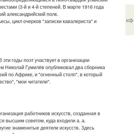
естами (3-й и 4-й степеней. В марте 1916 года
ий александрийский полк.
⇨
есы, цикл очерков "записки кавалериста" и
В эти годы поэт участвует в организации
1-м Николай Гумилёв опубликовал два сборника
ий по Африке, и "огненный столп", в который
ство", "мои читатели".
рганизация работников искусств, созданная в
ся высшим советом, куда входили а. а.
 другие знаменитые деятели искусств. Здесь