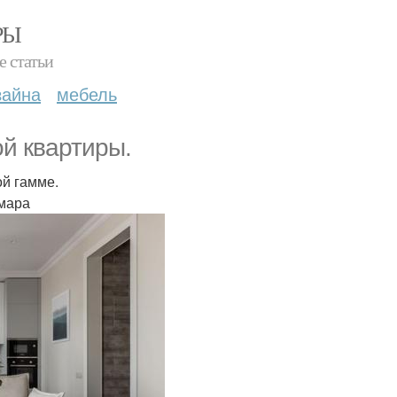
РЫ
е статьи
зайна
мебель
й квартиры.
й гамме.
амара