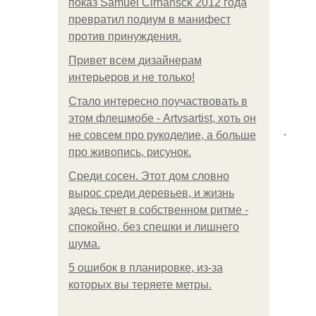
показ Samuel Cirnansck 2012 года
превратил подиум в манифест
против принуждения.
Привет всем дизайнерам
интерьеров и не только!
Стало интересно поучаствовать в
этом флешмобе - Artvsartist, хоть он
.
не совсем про рукоделие, а больше
про живопись, рисунок.
Среди сосен. Этот дом словно
вырос среди деревьев, и жизнь
здесь течет в собственном ритме -
спокойно, без спешки и лишнего
шума.
5 ошибок в планировке, из-за
которых вы теряете метры.