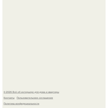
Невеста без права выбора: как показ Samuel Cirnansck
2012 года превратил подиум в манифест против
принуждения.
Стильная квартира в светлых приятных тонах.
© 2026 Всё об интерьере для дома и квартиры
Контакты
Пользовательское соглашение
Политика конфидециальности