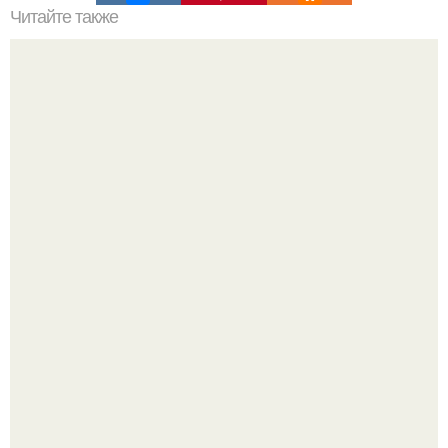
Читайте также
Крошечная квартира в Копакабане.
Почему в советских квартирах ставили сразу две
входные двери.