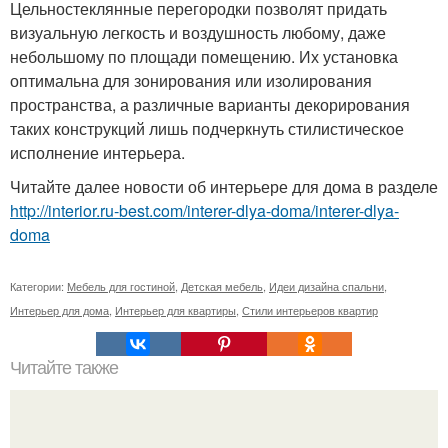
Цельностеклянные перегородки позволят придать
визуальную легкость и воздушность любому, даже
небольшому по площади помещению. Их установка
оптимальна для зонирования или изолирования
пространства, а различные варианты декорирования
таких конструкций лишь подчеркнуть стилистическое
исполнение интерьера.
Читайте далее новости об интерьере для дома в разделе
http://interior.ru-best.com/interer-dlya-doma/interer-dlya-
doma
Категории:
Мебель для гостиной
,
Детская мебель
,
Идеи дизайна спальни
,
Интерьер для дома
,
Интерьер для квартиры
,
Стили интерьеров квартир
Читайте также