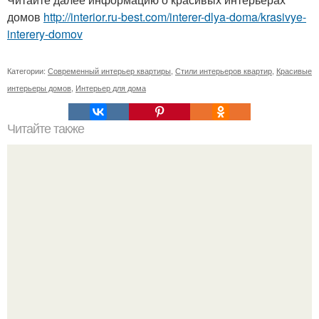
домов
http://interior.ru-best.com/interer-dlya-doma/krasivye-
interery-domov
Категории:
Современный интерьер квартиры
,
Стили интерьеров квартир
,
Красивые
интерьеры домов
,
Интерьер для дома
Читайте также
Идеальные бьюти - средства по знаку зодиака?