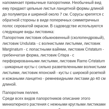
напоминает привычные папоротники. Необычный вид
ему придают цельные листья ланцетной формы длиной
до полуметра и шириной около 7 см. Сорусы крепятся с
обратной стороны в виде поперечных симметричных
полос сероватой окраски. В садоводстве используются
следующие виды листовика:
Папоротник листовик обыкновенный (сколопендровый),
листовик Undulata - с волнистыми листьями, листовик
Marginatum - с лопастными вайями, листовик Cristatum -
гребенчатая форма, листовик Crispa - с
перфорированными листьями, листовик Ramo Cristatum
- шикарные кусты с сильно разветвленными волнистыми
листьями, листовик японский - кусты с широкой розеткой
и кожаными ланцетно - ремневидными листами до 40 см
длиной.
Папоротник пеллея.
Среди всех видов папоротников описание этого
миниатюрного растения с нежными круглыми листиками