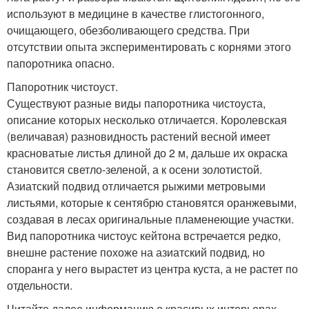
используют в медицине в качестве глистогонного,
очищающего, обезболивающего средства. При
отсутствии опыта экспериментировать с корнями этого
папоротника опасно.
Папоротник чистоуст.
Существуют разные виды папоротника чистоуста,
описание которых несколько отличается. Королевская
(величавая) разновидность растений весной имеет
красноватые листья длиной до 2 м, дальше их окраска
становится светло-зеленой, а к осени золотистой.
Азиатский подвид отличается рыжими метровыми
листьями, которые к сентябрю становятся оранжевыми,
создавая в лесах оригинальные пламенеющие участки.
Вид папоротника чистоус кейтона встречается редко,
внешне растение похоже на азиатский подвид, но
споранга у него вырастет из центра куста, а не растет по
отдельности.
Читайте далее информацию о красивых интерьерах