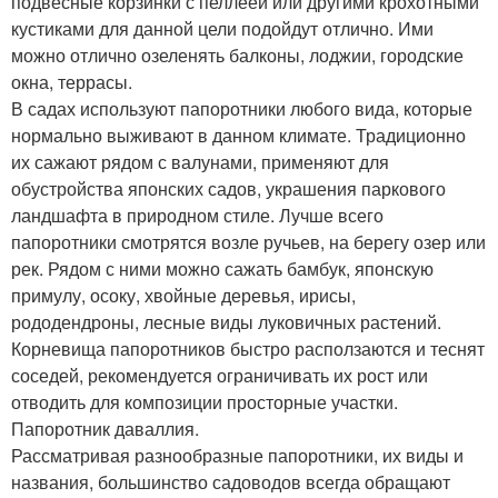
подвесные корзинки с пеллеей или другими крохотными
кустиками для данной цели подойдут отлично. Ими
можно отлично озеленять балконы, лоджии, городские
окна, террасы.
В садах используют папоротники любого вида, которые
нормально выживают в данном климате. Традиционно
их сажают рядом с валунами, применяют для
обустройства японских садов, украшения паркового
ландшафта в природном стиле. Лучше всего
папоротники смотрятся возле ручьев, на берегу озер или
рек. Рядом с ними можно сажать бамбук, японскую
примулу, осоку, хвойные деревья, ирисы,
рододендроны, лесные виды луковичных растений.
Корневища папоротников быстро расползаются и теснят
соседей, рекомендуется ограничивать их рост или
отводить для композиции просторные участки.
Папоротник даваллия.
Рассматривая разнообразные папоротники, их виды и
названия, большинство садоводов всегда обращают