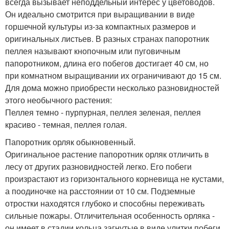
всегда вызывает неподдельный интерес у цветоводов.
Он идеально смотрится при выращивании в виде
горшечной культуры из-за компактных размеров и
оригинальных листьев. В разных странах папоротник
пеллея называют кнопочным или пуговичным
папоротником, длина его побегов достигает 40 см, но
при комнатном выращивании их ограничивают до 15 см.
Для дома можно приобрести несколько разновидностей
этого необычного растения:
Пеллея темно - пурпурная, пеллея зеленая, пеллея
красиво - темная, пеллея голая.
Папоротник орляк обыкновенный.
Оригинальное растение папоротник орляк отличить в
лесу от других разновидностей легко. Его побеги
произрастают из горизонтального корневища не кустами,
а поодиночке на расстоянии от 10 см. Подземные
отростки находятся глубоко и способны переживать
сильные пожары. Отличительная особенность орляка -
он имеет в стадии кольца загнутые в виде улитки побеги.