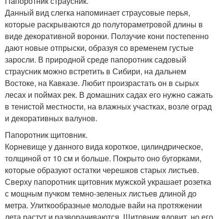
Папоротник страусник.
Данный вид слегка напоминает страусовые перья,
которые раскрываются до полутораметровой длины в
виде декоративной воронки. Ползучие кони постепенно
дают новые отпрыски, образуя со временем густые
заросли. В природной среде папоротник садовый
страусник можно встретить в Сибири, на дальнем
Востоке, на Кавказе. Любит произрастать он в сырых
лесах и поймах рек. В домашних садах его нужно сажать
в тенистой местности, на влажных участках, возле оград
и декоративных валунов.
Папоротник щитовник.
Корневище у данного вида короткое, цилиндрическое,
толщиной от 10 см и больше. Покрыто оно бугорками,
которые образуют остатки черешков старых листьев.
Сверху папоротник щитовник мужской украшает розетка
с мощным пучком темно-зеленых листьев длиной до
метра. Улиткообразные молодые вайи на протяжении
лета растут и разворачиваются. Щитовник ядовит, но его